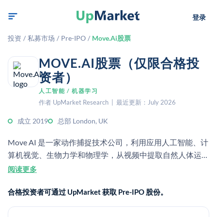
登录
投资
/
私募市场
/
Pre-IPO
/
Move.Ai股票
MOVE.AI股票（仅限合格投
资者）
人工智能 / 机器学习
作者 UpMarket Research | 最近更新：July 2026
成立 2019
总部 London, UK
Move AI 是一家动作捕捉技术公司，利用应用人工智能、计
算机视觉、生物力学和物理学，从视频中提取自然人体运
动。该公司为私人持有，总部位于英国伦敦。
阅读更多
合格投资者可通过 UpMarket 获取 Pre-IPO 股份。