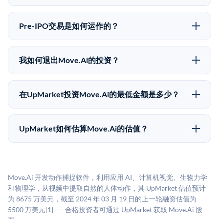
向。所有Pre-IPO产品视供应情况而定，最低投资金额为
Pre-IPO投资存在重大风险。Move.Ai的股份流动性低，
50,000美元。UpMarket是FINRA注册的经纪交易商，
意味着没有公开市场可以快速出售。不存在确定的退出
自2019年以来已经纪超过5亿美元的另类投资。
Pre-IPO交易是如何运作的？
时间表或回报保证。该投资具有投机性质，投资者应做
在Pre-IPO交易中，合格投资者通过二级市场平台从现有
好可能全部损失的准备。私有公司的估值在融资轮次之
股东（如员工、早期投资者或其他持有人）处购买股
间可能大幅波动。投资者应在投资前咨询其财务顾问并
我如何退出Move.Ai的投资？
份。公司本身不会在这些交易中发行新股。UpMarket作
审阅所有发行文件。
Pre-IPO持股主要有两种退出途径：在二级市场将股份出
为FINRA注册的经纪交易商促成这些交易，代表双方处
售给其他买家，或持有直到公司完成IPO或被收购。两
理合规、文件和结算事宜。
在UpMarket投资Move.Ai的最低金额是多少？
种途径都受限于转让限制、公司批准（优先购买权）和
UpMarket上大多数Pre-IPO产品的最低投资金额为
市场条件。任何退出的时间都是不可预测的，投资者应
50,000美元。具体金额可能因产品和股份供应情况而有
做好多年持有的准备。
UpMarket如何估算Move.Ai的估值？
所不同。创建 UpMarket账户或浏览可用投资无需任何
UpMarket的估值为，基于专有模型，综合多个数据来
费用。投资者仅在完成投资时支付交易相关费用。
源：融资轮次数据（Caplight）、营收估算（Sacra）、
二级市场定价以及上市公司可比数据。该模型对上市公
Move.Ai 开发动作捕捉软件，利用应用 AI、计算机视觉、生物力学
司可比倍数应用私有公司折扣，以反映流动性不足和信
和物理学，从视频中提取自然的人体动作，其 UpMarket 估值预计
息不对称。此估值不构成投资建议，可能与实际交易价
为 8675 万美元，截至 2024 年 03 月 19 日的上一轮融资估值为
格存在重大差异。
5500 万美元[1]——合格投资者可通过 UpMarket 获取 Move.Ai 股