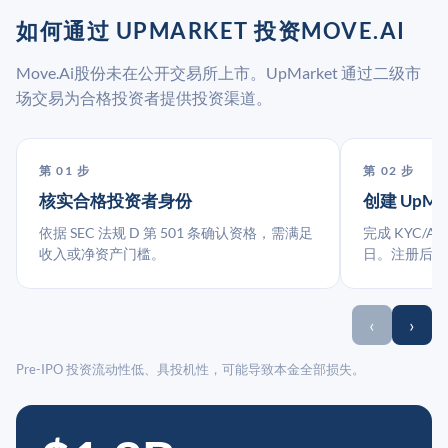
如何通过 UPMARKET 投资MOVE.AI
Move.Ai股份未在公开交易所上市。UpMarket 通过二级市
场交易为合格投资者提供投资渠道。
第 01 步
第 02 步
核实合格投资者身份
创建 UpMa
依据 SEC 法规 D 第 501 条确认资格，需满足
完成 KYC/A
收入或净资产门槛。
日。注册后指
‹
›
Pre-IPO 投资流动性低、具投机性，可能导致本金全部损失。