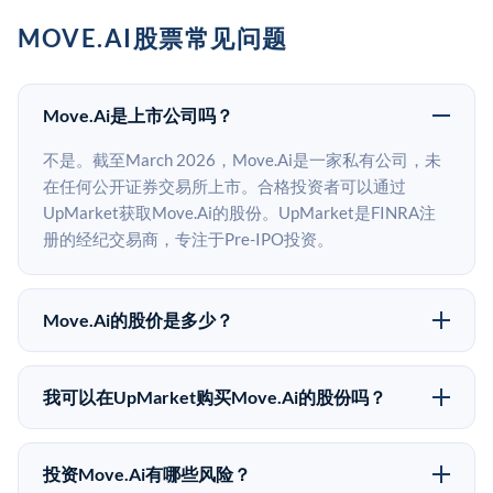
MOVE.AI股票常见问题
Move.Ai是上市公司吗？
不是。截至March 2026，Move.Ai是一家私有公司，未
在任何公开证券交易所上市。合格投资者可以通过
UpMarket获取Move.Ai的股份。UpMarket是FINRA注
册的经纪交易商，专注于Pre-IPO投资。
Move.Ai的股价是多少？
Move.Ai没有公开股价，因为它是一家私有公司。最近的
已知股价来自其最近一轮融资。 二级市场上的Pre-IPO
我可以在UpMarket购买Move.Ai的股份吗？
股价可能因供需和市场条件而与最近一轮融资价格有所
可以。合格投资者可以通过填写本页表单或在
不同。
upmarket.co创建账户来表达对Move.Ai股份的投资意
投资Move.Ai有哪些风险？