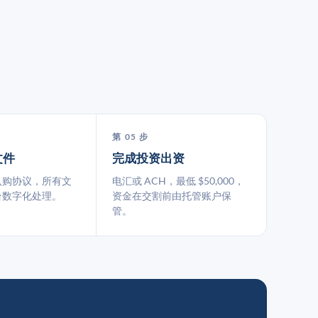
第 05 步
文件
完成投资出资
认购协议，所有文
电汇或 ACH，最低 $50,000，
台数字化处理。
资金在交割前由托管账户保
管。