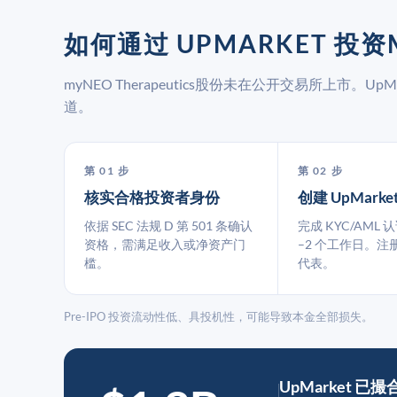
如何通过 UPMARKET 投资M
myNEO Therapeutics股份未在公开交易所上市。
道。
第 01 步
第 02 步
核实合格投资者身份
创建 UpMarke
依据 SEC 法规 D 第 501 条确认
完成 KYC/AML 
资格，需满足收入或净资产门
–2 个工作日。注
槛。
代表。
Pre-IPO 投资流动性低、具投机性，可能导致本金全部损失。
UpMarket 已