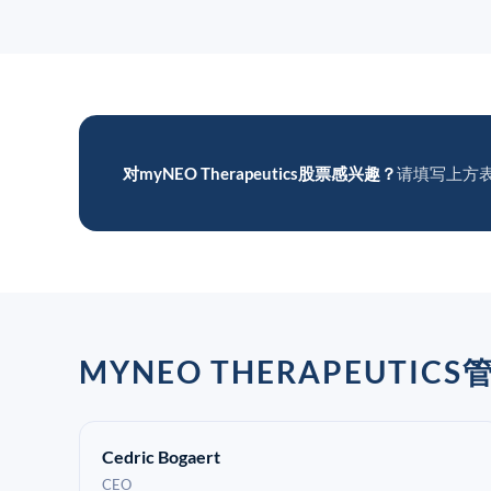
对myNEO Therapeutics股票感兴趣？
请填写上方
MYNEO THERAPEUTIC
Cedric Bogaert
CEO