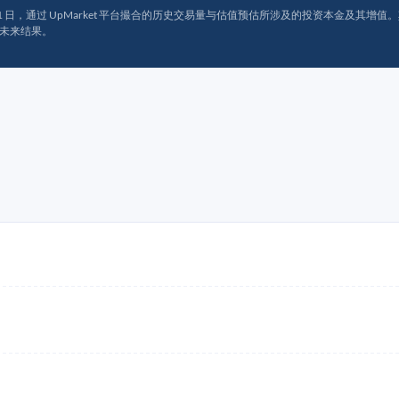
月 31 日，通过 UpMarket 平台撮合的历史交易量与估值预估所涉及的投资本金及其增值。其中约
未来结果。