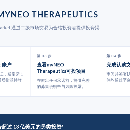
YNEO THERAPEUTICS
UpMarket 通过二级市场交易为合格投资者提供投资渠
第 03 步
第 04 步
t 账户
查看myNEO
完成认购
Therapeutics可投项目
认证，通常需 1
审阅并签署
册后指派持牌
件均通过平
在做出任何承诺前，提供完整
的募集说明书与风险披露。
撮合超过 13 亿美元的另类投资*