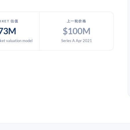
RKET 估值
上一轮价格
73M
$100M
et valuation model
Series A Apr 2021