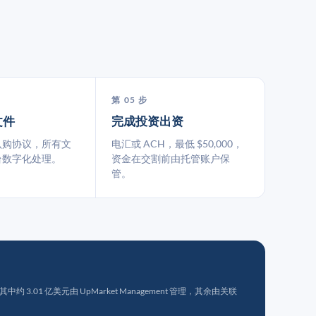
第 05 步
文件
完成投资出资
认购协议，所有文
电汇或 ACH，最低 $50,000，
台数字化处理。
资金在交割前由托管账户保
管。
 3.01 亿美元由 UpMarket Management 管理，其余由关联