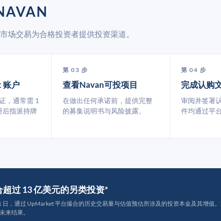
NAVAN
过二级市场交易为合格投资者提供投资渠道。
第 03 步
第 04 步
t 账户
查看Navan可投项目
完成认购
认证，通常需 1
在做出任何承诺前，提供完整
审阅并签署
册后指派持牌
的募集说明书与风险披露。
件均通过平
撮合超过 13 亿美元的另类投资*
月 31 日，通过 UpMarket 平台撮合的历史交易量与估值预估所涉及的投资本金及其增值。其中约
未来结果。