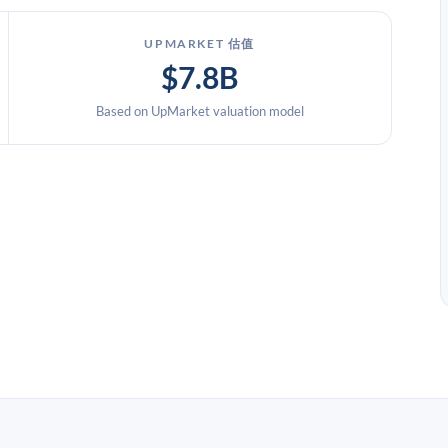
UPMARKET 估值
$7.8B
Based on UpMarket valuation model