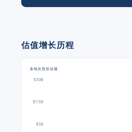
估值增长历程
各轮次投后估值
$10B
$7.5B
$5B