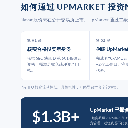
如何通过 UPMARKET 投资
Navan股份未在公开交易所上市。UpMarket 通
第 01 步
第 02 步
核实合格投资者身份
创建 UpMarke
依据 SEC 法规 D 第 501 条确认
完成 KYC/AML 
资格，需满足收入或净资产门
–2 个工作日。注
槛。
代表。
Pre-IPO 投资流动性低、具投机性，可能导致本金全部损失。
UpMarket 已
$1.3B+
*包含截至 2026 年 3 
方管理。过往表现不代表