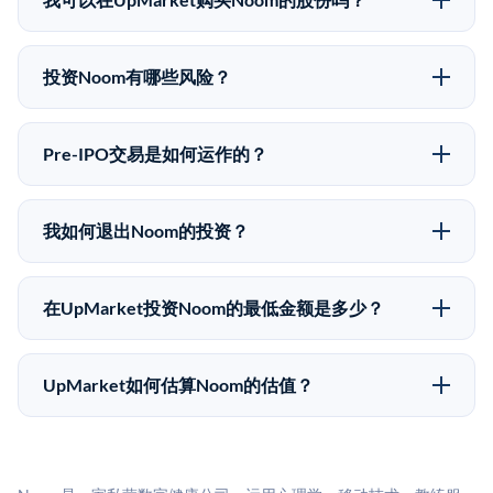
价可能因供需和市场条件而与最近一轮融资价格有所不
可以。合格投资者可以通过填写本页表单或在
同。
upmarket.co创建账户来表达对Noom股份的投资意向。
投资Noom有哪些风险？
所有Pre-IPO产品视供应情况而定，最低投资金额为
Pre-IPO投资存在重大风险。Noom的股份流动性低，意
50,000美元。UpMarket是FINRA注册的经纪交易商，
味着没有公开市场可以快速出售。不存在确定的退出时
自2019年以来已经纪超过5亿美元的另类投资。
Pre-IPO交易是如何运作的？
间表或回报保证。该投资具有投机性质，投资者应做好
在Pre-IPO交易中，合格投资者通过二级市场平台从现有
可能全部损失的准备。私有公司的估值在融资轮次之间
股东（如员工、早期投资者或其他持有人）处购买股
可能大幅波动。投资者应在投资前咨询其财务顾问并审
我如何退出Noom的投资？
份。公司本身不会在这些交易中发行新股。UpMarket作
阅所有发行文件。
Pre-IPO持股主要有两种退出途径：在二级市场将股份出
为FINRA注册的经纪交易商促成这些交易，代表双方处
售给其他买家，或持有直到公司完成IPO或被收购。两
理合规、文件和结算事宜。
在UpMarket投资Noom的最低金额是多少？
种途径都受限于转让限制、公司批准（优先购买权）和
UpMarket上大多数Pre-IPO产品的最低投资金额为
市场条件。任何退出的时间都是不可预测的，投资者应
50,000美元。具体金额可能因产品和股份供应情况而有
做好多年持有的准备。
UpMarket如何估算Noom的估值？
所不同。创建 UpMarket账户或浏览可用投资无需任何
UpMarket的估值为，基于专有模型，综合多个数据来
费用。投资者仅在完成投资时支付交易相关费用。
源：融资轮次数据（Caplight）、营收估算（Sacra）、
二级市场定价以及上市公司可比数据。该模型对上市公