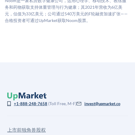
Noom是一家私营数字健康公司，运用心理学、移动技术、教练服
司可比倍数应用私有公司折扣，以反映流动性不足和信
务和药物获取支持体重管理与行为健康；其2021年营收为6亿美
息不对称。此估值不构成投资建议，可能与实际交易价
元，估值为33亿美元；公司通过540万美元的F轮融资加速扩张——
格存在重大差异。
合格投资者可通过UpMarket获取Noom股票。
(Toll Free, M-F)
+1-888-248-7658
invest@upmarket.co
上市前独角兽股权