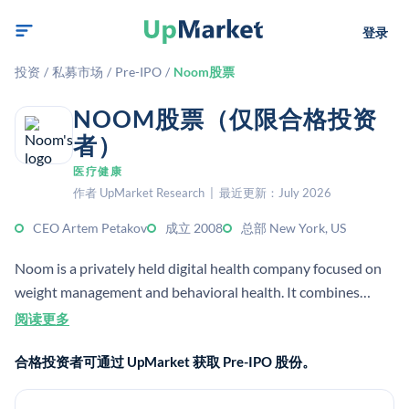
登录
投资
/
私募市场
/
Pre-IPO
/
Noom股票
NOOM股票（仅限合格投资
者）
医疗健康
作者 UpMarket Research | 最近更新：July 2026
CEO Artem Petakov
成立 2008
总部 New York, US
Noom is a privately held digital health company focused on
weight management and behavioral health. It combines
psychology, mobile technology, coaching, and medication
阅读更多
access to help users build healthier habits.
合格投资者可通过 UpMarket 获取 Pre-IPO 股份。