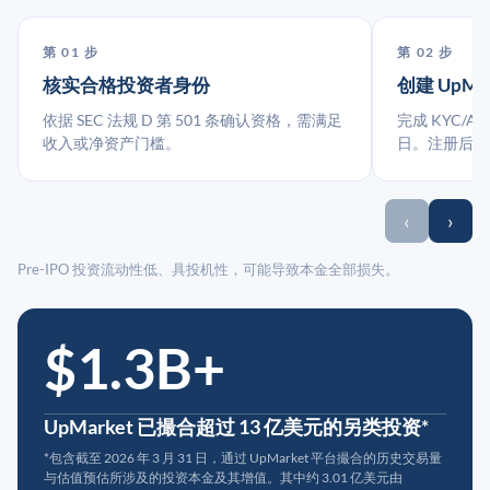
第 01 步
第 02 步
核实合格投资者身份
创建 UpMa
依据 SEC 法规 D 第 501 条确认资格，需满足
完成 KYC/A
收入或净资产门槛。
日。注册后指
‹
›
Pre-IPO 投资流动性低、具投机性，可能导致本金全部损失。
$1.3B+
UpMarket 已撮合超过 13 亿美元的另类投资*
*包含截至 2026 年 3 月 31 日，通过 UpMarket 平台撮合的历史交易量
与估值预估所涉及的投资本金及其增值。其中约 3.01 亿美元由