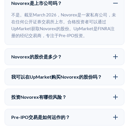
Novorex是上市公司吗？
不是。截至March 2026，Novorex是一家私有公司，未
在任何公开证券交易所上市。合格投资者可以通过
UpMarket获取Novorex的股份。UpMarket是FINRA注
册的经纪交易商，专注于Pre-IPO投资。
Novorex的股价是多少？
Novorex没有公开股价，因为它是一家私有公司。最近
的已知股价来自其最近一轮融资。 二级市场上的Pre-
我可以在UpMarket购买Novorex的股份吗？
IPO股价可能因供需和市场条件而与最近一轮融资价格
可以。合格投资者可以通过填写本页表单或在
有所不同。
upmarket.co创建账户来表达对Novorex股份的投资意
投资Novorex有哪些风险？
向。所有Pre-IPO产品视供应情况而定，最低投资金额为
Pre-IPO投资存在重大风险。Novorex的股份流动性低，
50,000美元。UpMarket是FINRA注册的经纪交易商，
意味着没有公开市场可以快速出售。不存在确定的退出
自2019年以来已经纪超过5亿美元的另类投资。
Pre-IPO交易是如何运作的？
时间表或回报保证。该投资具有投机性质，投资者应做
在Pre-IPO交易中，合格投资者通过二级市场平台从现有