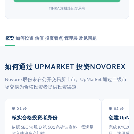
FINRA 注册经纪交易商
概览
如何投资
估值
投资看点
管理层
常见问题
如何通过 UPMARKET 投资NOVOREX
Novorex股份未在公开交易所上市。UpMarket 通过二级市
场交易为合格投资者提供投资渠道。
第 01 步
第 02 步
核实合格投资者身份
创建 UpMa
依据 SEC 法规 D 第 501 条确认资格，需满足
完成 KYC/A
收入或净资产门槛。
日。注册后指