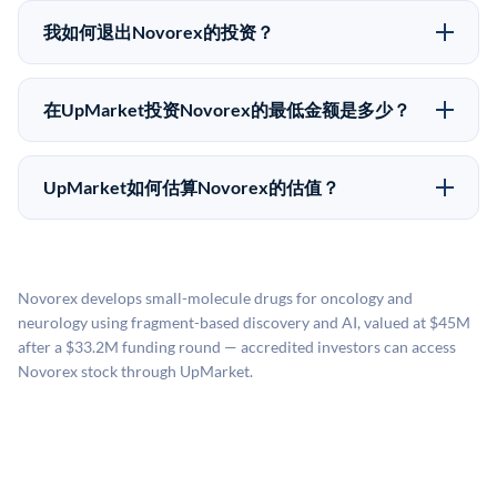
好可能全部损失的准备。私有公司的估值在融资轮次之
股东（如员工、早期投资者或其他持有人）处购买股
间可能大幅波动。投资者应在投资前咨询其财务顾问并
我如何退出Novorex的投资？
份。公司本身不会在这些交易中发行新股。UpMarket作
审阅所有发行文件。
Pre-IPO持股主要有两种退出途径：在二级市场将股份出
为FINRA注册的经纪交易商促成这些交易，代表双方处
售给其他买家，或持有直到公司完成IPO或被收购。两
理合规、文件和结算事宜。
在UpMarket投资Novorex的最低金额是多少？
种途径都受限于转让限制、公司批准（优先购买权）和
UpMarket上大多数Pre-IPO产品的最低投资金额为
市场条件。任何退出的时间都是不可预测的，投资者应
50,000美元。具体金额可能因产品和股份供应情况而有
做好多年持有的准备。
UpMarket如何估算Novorex的估值？
所不同。创建 UpMarket账户或浏览可用投资无需任何
UpMarket的估值为，基于专有模型，综合多个数据来
费用。投资者仅在完成投资时支付交易相关费用。
源：融资轮次数据（Caplight）、营收估算（Sacra）、
二级市场定价以及上市公司可比数据。该模型对上市公
Novorex develops small-molecule drugs for oncology and
司可比倍数应用私有公司折扣，以反映流动性不足和信
neurology using fragment-based discovery and AI, valued at $45M
息不对称。此估值不构成投资建议，可能与实际交易价
after a $33.2M funding round — accredited investors can access
格存在重大差异。
Novorex stock through UpMarket.