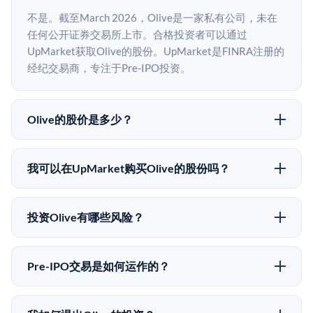
不是。截至March 2026，Olive是一家私有公司，未在
任何公开证券交易所上市。合格投资者可以通过
UpMarket获取Olive的股份。UpMarket是FINRA注册的
经纪交易商，专注于Pre-IPO投资。
Olive的股价是多少？
Olive没有公开股价，因为它是一家私有公司。最近的已
知股价来自其最近一轮融资。 二级市场上的Pre-IPO股
我可以在UpMarket购买Olive的股份吗？
价可能因供需和市场条件而与最近一轮融资价格有所不
可以。合格投资者可以通过填写本页表单或在
同。
upmarket.co创建账户来表达对Olive股份的投资意向。
投资Olive有哪些风险？
所有Pre-IPO产品视供应情况而定，最低投资金额为
Pre-IPO投资存在重大风险。Olive的股份流动性低，意
50,000美元。UpMarket是FINRA注册的经纪交易商，
味着没有公开市场可以快速出售。不存在确定的退出时
自2019年以来已经纪超过5亿美元的另类投资。
Pre-IPO交易是如何运作的？
间表或回报保证。该投资具有投机性质，投资者应做好
在Pre-IPO交易中，合格投资者通过二级市场平台从现有
可能全部损失的准备。私有公司的估值在融资轮次之间
股东（如员工、早期投资者或其他持有人）处购买股
可能大幅波动。投资者应在投资前咨询其财务顾问并审