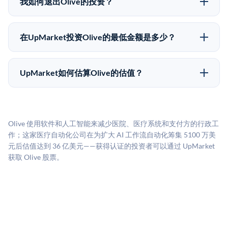
我如何退出Olive的投资？
份。公司本身不会在这些交易中发行新股。UpMarket作
阅所有发行文件。
Pre-IPO持股主要有两种退出途径：在二级市场将股份出
为FINRA注册的经纪交易商促成这些交易，代表双方处
售给其他买家，或持有直到公司完成IPO或被收购。两
理合规、文件和结算事宜。
在UpMarket投资Olive的最低金额是多少？
种途径都受限于转让限制、公司批准（优先购买权）和
UpMarket上大多数Pre-IPO产品的最低投资金额为
市场条件。任何退出的时间都是不可预测的，投资者应
50,000美元。具体金额可能因产品和股份供应情况而有
做好多年持有的准备。
UpMarket如何估算Olive的估值？
所不同。创建 UpMarket账户或浏览可用投资无需任何
UpMarket的估值为，基于专有模型，综合多个数据来
费用。投资者仅在完成投资时支付交易相关费用。
源：融资轮次数据（Caplight）、营收估算（Sacra）、
二级市场定价以及上市公司可比数据。该模型对上市公
Olive 使用软件和人工智能来减少医院、医疗系统和支付方的行政工
司可比倍数应用私有公司折扣，以反映流动性不足和信
作；这家医疗自动化公司在为扩大 AI 工作流自动化筹集 5100 万美
息不对称。此估值不构成投资建议，可能与实际交易价
元后估值达到 36 亿美元——获得认证的投资者可以通过 UpMarket
格存在重大差异。
获取 Olive 股票。