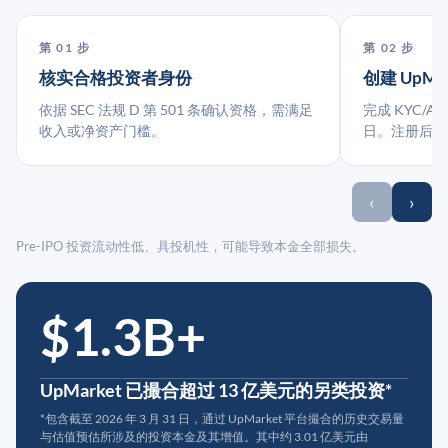
第 01 步
第 02 步
核实合格投资者身份
创建 UpMa
依据 SEC 法规 D 第 501 条确认资格，需满足
完成 KYC/A
收入或净资产门槛。
日。注册后指
‹
›
Pre-IPO 投资流动性低、具投机性，可能导致本金全部损失。
$1.3B+
UpMarket 已撮合超过 13 亿美元的另类投资*
*包含截至 2026 年 3 月 31 日，通过 UpMarket 平台撮合的历史交易量
与估值预估所涉及的投资本金及其增值。其中约 3.01 亿美元由