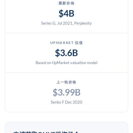
最新价格
$4B
Series G, Jul 2021, Perplexity
UPMARKET 估值
$3.6B
Based on UpMarket valuation model
上一轮价格
$3.99B
Series F Dec 2020