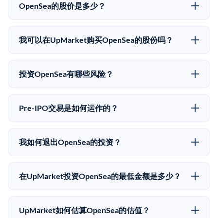
OpenSea的股价是多少？
OpenSea没有公开股价，因为它是一家私有公司。最近
的已知股价来自其最近一轮融资。 二级市场上的Pre-
我可以在UpMarket购买OpenSea的股份吗？
IPO股价可能因供需和市场条件而与最近一轮融资价格
可以。合格投资者可以通过填写本页表单或在
有所不同。
upmarket.co创建账户来表达对OpenSea股份的投资意
投资OpenSea有哪些风险？
向。所有Pre-IPO产品视供应情况而定，最低投资金额为
Pre-IPO投资存在重大风险。OpenSea的股份流动性低，
50,000美元。UpMarket是FINRA注册的经纪交易商，
意味着没有公开市场可以快速出售。不存在确定的退出
自2019年以来已经纪超过5亿美元的另类投资。
Pre-IPO交易是如何运作的？
时间表或回报保证。该投资具有投机性质，投资者应做
在Pre-IPO交易中，合格投资者通过二级市场平台从现有
好可能全部损失的准备。私有公司的估值在融资轮次之
股东（如员工、早期投资者或其他持有人）处购买股
间可能大幅波动。投资者应在投资前咨询其财务顾问并
我如何退出OpenSea的投资？
份。公司本身不会在这些交易中发行新股。UpMarket作
审阅所有发行文件。
Pre-IPO持股主要有两种退出途径：在二级市场将股份出
为FINRA注册的经纪交易商促成这些交易，代表双方处
售给其他买家，或持有直到公司完成IPO或被收购。两
理合规、文件和结算事宜。
在UpMarket投资OpenSea的最低金额是多少？
种途径都受限于转让限制、公司批准（优先购买权）和
UpMarket上大多数Pre-IPO产品的最低投资金额为
市场条件。任何退出的时间都是不可预测的，投资者应
50,000美元。具体金额可能因产品和股份供应情况而有
做好多年持有的准备。
UpMarket如何估算OpenSea的估值？