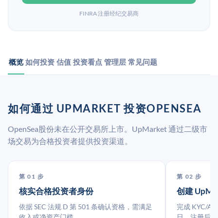
FINRA 注册经纪交易商
概览
如何投资
估值
投资看点
管理层
常见问题
如何通过 UPMARKET 投资OPENSEA
OpenSea股份未在公开交易所上市。UpMarket 通过二级市
场交易为合格投资者提供投资渠道。
第 01 步
第 02 步
核实合格投资者身份
创建 UpMa
依据 SEC 法规 D 第 501 条确认资格，需满足
完成 KYC/A
收入或净资产门槛。
日。注册后指