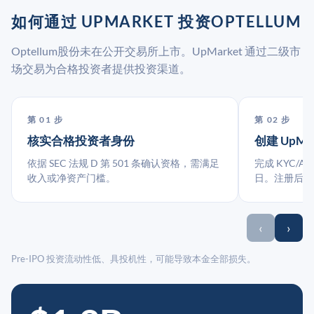
如何通过 UPMARKET 投资OPTELLUM
Optellum股份未在公开交易所上市。UpMarket 通过二级市
场交易为合格投资者提供投资渠道。
第 01 步
第 02 步
核实合格投资者身份
创建 UpMa
依据 SEC 法规 D 第 501 条确认资格，需满足
完成 KYC/A
收入或净资产门槛。
日。注册后指
‹
›
Pre-IPO 投资流动性低、具投机性，可能导致本金全部损失。