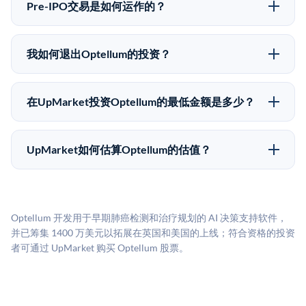
低，意味着没有公开市场可以快速出售。不存在确定的
自2019年以来已经纪超过5亿美元的另类投资。
Pre-IPO交易是如何运作的？
退出时间表或回报保证。该投资具有投机性质，投资者
在Pre-IPO交易中，合格投资者通过二级市场平台从现有
应做好可能全部损失的准备。私有公司的估值在融资轮
股东（如员工、早期投资者或其他持有人）处购买股
次之间可能大幅波动。投资者应在投资前咨询其财务顾
我如何退出Optellum的投资？
份。公司本身不会在这些交易中发行新股。UpMarket作
问并审阅所有发行文件。
Pre-IPO持股主要有两种退出途径：在二级市场将股份出
为FINRA注册的经纪交易商促成这些交易，代表双方处
售给其他买家，或持有直到公司完成IPO或被收购。两
理合规、文件和结算事宜。
在UpMarket投资Optellum的最低金额是多少？
种途径都受限于转让限制、公司批准（优先购买权）和
UpMarket上大多数Pre-IPO产品的最低投资金额为
市场条件。任何退出的时间都是不可预测的，投资者应
50,000美元。具体金额可能因产品和股份供应情况而有
做好多年持有的准备。
UpMarket如何估算Optellum的估值？
所不同。创建 UpMarket账户或浏览可用投资无需任何
UpMarket的估值为，基于专有模型，综合多个数据来
费用。投资者仅在完成投资时支付交易相关费用。
源：融资轮次数据（Caplight）、营收估算（Sacra）、
二级市场定价以及上市公司可比数据。该模型对上市公
Optellum 开发用于早期肺癌检测和治疗规划的 AI 决策支持软件，
司可比倍数应用私有公司折扣，以反映流动性不足和信
并已筹集 1400 万美元以拓展在英国和美国的上线；符合资格的投资
息不对称。此估值不构成投资建议，可能与实际交易价
者可通过 UpMarket 购买 Optellum 股票。
格存在重大差异。