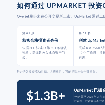
如何通过 UPMARKET 投资O
Overjet股份未在公开交易所上市。UpMarket 
第 01 步
第 02 步
核实合格投资者身份
创建 UpMarke
依据 SEC 法规 D 第 501 条确认
完成 KYC/AML 
资格，需满足收入或净资产门
–2 个工作日。注
槛。
代表。
Pre-IPO 投资流动性低、具投机性，可能导致本金全部损失。
UpMarket 已
$1.3B+
*包含截至 2026 年 3 
方管理。过往表现不代表