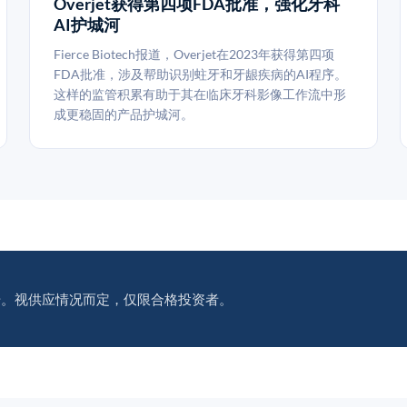
Overjet获得第四项FDA批准，强化牙科
AI护城河
Fierce Biotech报道，Overjet在2023年获得第四项
FDA批准，涉及帮助识别蛀牙和牙龈疾病的AI程序。
这样的监管积累有助于其在临床牙科影像工作流中形
成更稳固的产品护城河。
册。视供应情况而定，仅限合格投资者。