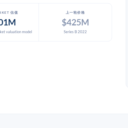
RKET 估值
上一轮价格
01M
$425M
et valuation model
Series B 2022