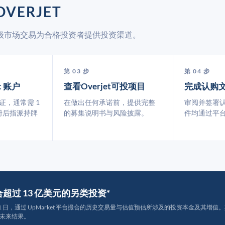
VERJET
通过二级市场交易为合格投资者提供投资渠道。
第 03 步
第 04 步
t 账户
查看Overjet可投项目
完成认购
认证，通常需 1
在做出任何承诺前，提供完整
审阅并签署
册后指派持牌
的募集说明书与风险披露。
件均通过平
撮合超过 13 亿美元的另类投资*
月 31 日，通过 UpMarket 平台撮合的历史交易量与估值预估所涉及的投资本金及其增值。其中约
未来结果。