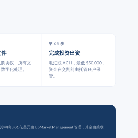
第 05 步
文件
完成投资出资
认购协议，所有文
电汇或 ACH，最低 $50,000，
台数字化处理。
资金在交割前由托管账户保
管。
 3.01 亿美元由 UpMarket Management 管理，其余由关联