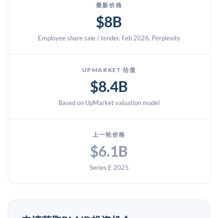
最新价格
$8B
Employee share sale / tender, Feb 2026, Perplexity
UPMARKET 估值
$8.4B
Based on UpMarket valuation model
上一轮价格
$6.1B
Series E 2025