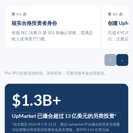
第 01 步
第 02 步
核实合格投资者身份
创建 UpMa
依据 SEC 法规 D 第 501 条确认资格，需满足
完成 KYC/A
收入或净资产门槛。
日。注册后指
‹
›
Pre-IPO 投资流动性低、具投机性，可能导致本金全部损失。
$1.3B+
UpMarket 已撮合超过 13 亿美元的另类投资*
*包含截至 2026 年 3 月 31 日，通过 UpMarket 平台撮合的历史交易量
与估值预估所涉及的投资本金及其增值。其中约 3.01 亿美元由