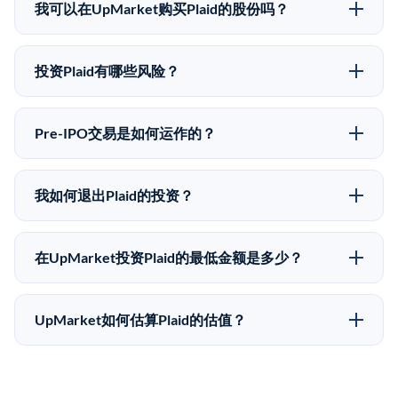
知股价来自其最近一轮融资。 二级市场上的Pre-IPO股
我可以在UpMarket购买Plaid的股份吗？
价可能因供需和市场条件而与最近一轮融资价格有所不
可以。合格投资者可以通过填写本页表单或在
同。
upmarket.co创建账户来表达对Plaid股份的投资意向。所
投资Plaid有哪些风险？
有Pre-IPO产品视供应情况而定，最低投资金额为
Pre-IPO投资存在重大风险。Plaid的股份流动性低，意
50,000美元。UpMarket是FINRA注册的经纪交易商，
味着没有公开市场可以快速出售。不存在确定的退出时
自2019年以来已经纪超过5亿美元的另类投资。
Pre-IPO交易是如何运作的？
间表或回报保证。该投资具有投机性质，投资者应做好
在Pre-IPO交易中，合格投资者通过二级市场平台从现有
可能全部损失的准备。私有公司的估值在融资轮次之间
股东（如员工、早期投资者或其他持有人）处购买股
可能大幅波动。投资者应在投资前咨询其财务顾问并审
我如何退出Plaid的投资？
份。公司本身不会在这些交易中发行新股。UpMarket作
阅所有发行文件。
Pre-IPO持股主要有两种退出途径：在二级市场将股份出
为FINRA注册的经纪交易商促成这些交易，代表双方处
售给其他买家，或持有直到公司完成IPO或被收购。两
理合规、文件和结算事宜。
在UpMarket投资Plaid的最低金额是多少？
种途径都受限于转让限制、公司批准（优先购买权）和
UpMarket上大多数Pre-IPO产品的最低投资金额为
市场条件。任何退出的时间都是不可预测的，投资者应
50,000美元。具体金额可能因产品和股份供应情况而有
做好多年持有的准备。
UpMarket如何估算Plaid的估值？
所不同。创建 UpMarket账户或浏览可用投资无需任何
UpMarket的估值为，基于专有模型，综合多个数据来
费用。投资者仅在完成投资时支付交易相关费用。
源：融资轮次数据（Caplight）、营收估算（Sacra）、