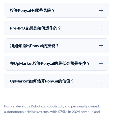
可以。合格投资者可以通过填写本页表单或在
不同。
upmarket.co创建账户来表达对Pony.ai股份的投资意向。
投资Pony.ai有哪些风险？
所有Pre-IPO产品视供应情况而定，最低投资金额为
Pre-IPO投资存在重大风险。Pony.ai的股份流动性低，
50,000美元。UpMarket是FINRA注册的经纪交易商，
意味着没有公开市场可以快速出售。不存在确定的退出
自2019年以来已经纪超过5亿美元的另类投资。
Pre-IPO交易是如何运作的？
时间表或回报保证。该投资具有投机性质，投资者应做
在Pre-IPO交易中，合格投资者通过二级市场平台从现有
好可能全部损失的准备。私有公司的估值在融资轮次之
股东（如员工、早期投资者或其他持有人）处购买股
间可能大幅波动。投资者应在投资前咨询其财务顾问并
我如何退出Pony.ai的投资？
份。公司本身不会在这些交易中发行新股。UpMarket作
审阅所有发行文件。
Pre-IPO持股主要有两种退出途径：在二级市场将股份出
为FINRA注册的经纪交易商促成这些交易，代表双方处
售给其他买家，或持有直到公司完成IPO或被收购。两
理合规、文件和结算事宜。
在UpMarket投资Pony.ai的最低金额是多少？
种途径都受限于转让限制、公司批准（优先购买权）和
UpMarket上大多数Pre-IPO产品的最低投资金额为
市场条件。任何退出的时间都是不可预测的，投资者应
50,000美元。具体金额可能因产品和股份供应情况而有
做好多年持有的准备。
UpMarket如何估算Pony.ai的估值？
所不同。创建 UpMarket账户或浏览可用投资无需任何
UpMarket的估值为，基于专有模型，综合多个数据来
费用。投资者仅在完成投资时支付交易相关费用。
源：融资轮次数据（Caplight）、营收估算（Sacra）、
二级市场定价以及上市公司可比数据。该模型对上市公
Pony.ai develops Robotaxi, Robotruck, and personally owned
司可比倍数应用私有公司折扣，以反映流动性不足和信
autonomous driving systems, with $75M in 2024 revenue and