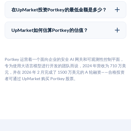
Pre-IPO持股主要有两种退出途径：在二级市场将股份出
为FINRA注册的经纪交易商促成这些交易，代表双方处
售给其他买家，或持有直到公司完成IPO或被收购。两
理合规、文件和结算事宜。
在UpMarket投资Portkey的最低金额是多少？
种途径都受限于转让限制、公司批准（优先购买权）和
UpMarket上大多数Pre-IPO产品的最低投资金额为
市场条件。任何退出的时间都是不可预测的，投资者应
50,000美元。具体金额可能因产品和股份供应情况而有
做好多年持有的准备。
UpMarket如何估算Portkey的估值？
所不同。创建 UpMarket账户或浏览可用投资无需任何
UpMarket的估值为，基于专有模型，综合多个数据来
费用。投资者仅在完成投资时支付交易相关费用。
源：融资轮次数据（Caplight）、营收估算（Sacra）、
二级市场定价以及上市公司可比数据。该模型对上市公
Portkey 运营着一个面向企业的安全 AI 网关和可观测性控制平面，
司可比倍数应用私有公司折扣，以反映流动性不足和信
专为使用大语言模型进行开发的团队而设，2024 年营收为 710 万美
息不对称。此估值不构成投资建议，可能与实际交易价
元，并在 2026 年 2 月完成了 1500 万美元的 A 轮融资——合格投资
格存在重大差异。
者可通过 UpMarket 购买 Portkey 股票。