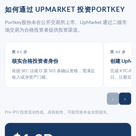
如何通过 UPMARKET 投资PORTKEY
Portkey股份未在公开交易所上市。UpMarket 通过二级市
场交易为合格投资者提供投资渠道。
第 01 步
第 02 步
核实合格投资者身份
创建 UpMa
依据 SEC 法规 D 第 501 条确认资格，需满足
完成 KYC/A
收入或净资产门槛。
日。注册后指
‹
›
Pre-IPO 投资流动性低、具投机性，可能导致本金全部损失。