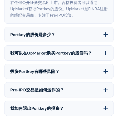
在任何公开证券交易所上市。合格投资者可以通过
UpMarket获取Portkey的股份。UpMarket是FINRA注册
的经纪交易商，专注于Pre-IPO投资。
Portkey的股价是多少？
Portkey没有公开股价，因为它是一家私有公司。最近的
已知股价来自其最近一轮融资。 二级市场上的Pre-IPO
我可以在UpMarket购买Portkey的股份吗？
股价可能因供需和市场条件而与最近一轮融资价格有所
可以。合格投资者可以通过填写本页表单或在
不同。
upmarket.co创建账户来表达对Portkey股份的投资意
投资Portkey有哪些风险？
向。所有Pre-IPO产品视供应情况而定，最低投资金额为
Pre-IPO投资存在重大风险。Portkey的股份流动性低，
50,000美元。UpMarket是FINRA注册的经纪交易商，
意味着没有公开市场可以快速出售。不存在确定的退出
自2019年以来已经纪超过5亿美元的另类投资。
Pre-IPO交易是如何运作的？
时间表或回报保证。该投资具有投机性质，投资者应做
在Pre-IPO交易中，合格投资者通过二级市场平台从现有
好可能全部损失的准备。私有公司的估值在融资轮次之
股东（如员工、早期投资者或其他持有人）处购买股
间可能大幅波动。投资者应在投资前咨询其财务顾问并
我如何退出Portkey的投资？
份。公司本身不会在这些交易中发行新股。UpMarket作
审阅所有发行文件。