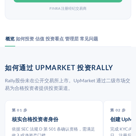
FINRA 注册经纪交易商
概览
如何投资
估值
投资看点
管理层
常见问题
如何通过 UPMARKET 投资RALLY
Rally股份未在公开交易所上市。UpMarket 通过二级市场交
易为合格投资者提供投资渠道。
第 01 步
第 02 步
核实合格投资者身份
创建 UpMa
依据 SEC 法规 D 第 501 条确认资格，需满足
完成 KYC/A
收入或净资产门槛。
日。注册后指