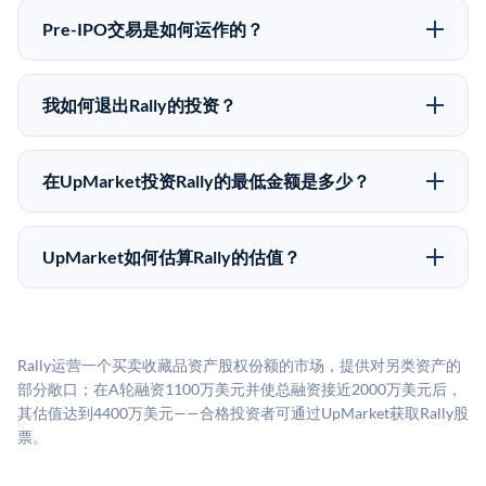
味着没有公开市场可以快速出售。不存在确定的退出时
自2019年以来已经纪超过5亿美元的另类投资。
Pre-IPO交易是如何运作的？
间表或回报保证。该投资具有投机性质，投资者应做好
在Pre-IPO交易中，合格投资者通过二级市场平台从现有
可能全部损失的准备。私有公司的估值在融资轮次之间
股东（如员工、早期投资者或其他持有人）处购买股
可能大幅波动。投资者应在投资前咨询其财务顾问并审
我如何退出Rally的投资？
份。公司本身不会在这些交易中发行新股。UpMarket作
阅所有发行文件。
Pre-IPO持股主要有两种退出途径：在二级市场将股份出
为FINRA注册的经纪交易商促成这些交易，代表双方处
售给其他买家，或持有直到公司完成IPO或被收购。两
理合规、文件和结算事宜。
在UpMarket投资Rally的最低金额是多少？
种途径都受限于转让限制、公司批准（优先购买权）和
UpMarket上大多数Pre-IPO产品的最低投资金额为
市场条件。任何退出的时间都是不可预测的，投资者应
50,000美元。具体金额可能因产品和股份供应情况而有
做好多年持有的准备。
UpMarket如何估算Rally的估值？
所不同。创建 UpMarket账户或浏览可用投资无需任何
UpMarket的估值为，基于专有模型，综合多个数据来
费用。投资者仅在完成投资时支付交易相关费用。
源：融资轮次数据（Caplight）、营收估算（Sacra）、
二级市场定价以及上市公司可比数据。该模型对上市公
Rally运营一个买卖收藏品资产股权份额的市场，提供对另类资产的
司可比倍数应用私有公司折扣，以反映流动性不足和信
部分敞口；在A轮融资1100万美元并使总融资接近2000万美元后，
息不对称。此估值不构成投资建议，可能与实际交易价
其估值达到4400万美元——合格投资者可通过UpMarket获取Rally股
格存在重大差异。
票。