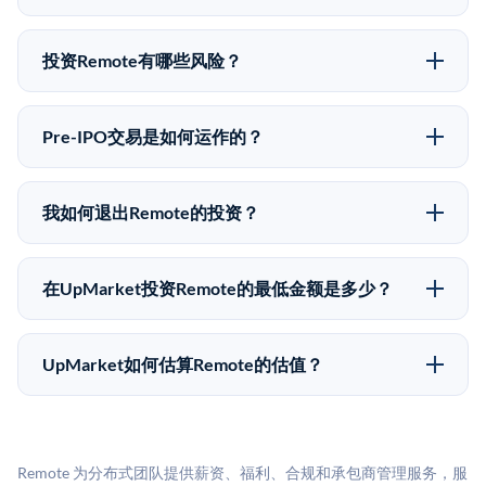
股价可能因供需和市场条件而与最近一轮融资价格有所
可以。合格投资者可以通过填写本页表单或在
不同。
upmarket.co创建账户来表达对Remote股份的投资意
投资Remote有哪些风险？
向。所有Pre-IPO产品视供应情况而定，最低投资金额为
Pre-IPO投资存在重大风险。Remote的股份流动性低，
50,000美元。UpMarket是FINRA注册的经纪交易商，
意味着没有公开市场可以快速出售。不存在确定的退出
自2019年以来已经纪超过5亿美元的另类投资。
Pre-IPO交易是如何运作的？
时间表或回报保证。该投资具有投机性质，投资者应做
在Pre-IPO交易中，合格投资者通过二级市场平台从现有
好可能全部损失的准备。私有公司的估值在融资轮次之
股东（如员工、早期投资者或其他持有人）处购买股
间可能大幅波动。投资者应在投资前咨询其财务顾问并
我如何退出Remote的投资？
份。公司本身不会在这些交易中发行新股。UpMarket作
审阅所有发行文件。
Pre-IPO持股主要有两种退出途径：在二级市场将股份出
为FINRA注册的经纪交易商促成这些交易，代表双方处
售给其他买家，或持有直到公司完成IPO或被收购。两
理合规、文件和结算事宜。
在UpMarket投资Remote的最低金额是多少？
种途径都受限于转让限制、公司批准（优先购买权）和
UpMarket上大多数Pre-IPO产品的最低投资金额为
市场条件。任何退出的时间都是不可预测的，投资者应
50,000美元。具体金额可能因产品和股份供应情况而有
做好多年持有的准备。
UpMarket如何估算Remote的估值？
所不同。创建 UpMarket账户或浏览可用投资无需任何
UpMarket的估值为，基于专有模型，综合多个数据来
费用。投资者仅在完成投资时支付交易相关费用。
源：融资轮次数据（Caplight）、营收估算（Sacra）、
二级市场定价以及上市公司可比数据。该模型对上市公
Remote 为分布式团队提供薪资、福利、合规和承包商管理服务，服