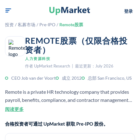
登录
投资
/
私募市场
/
Pre-IPO
/
Remote股票
REMOTE股票（仅限合格投
资者）
人力资源科技
作者 UpMarket Research | 最近更新：July 2026
CEO Job van der Voort
成立 2012
总部 San Francisco, US
Remote is a private HR technology company that provides
payroll, benefits, compliance, and contractor management
for distributed teams. It serves employers hiring across
阅读更多
borders and helps manage remote workforces in multiple
合格投资者可通过 UpMarket 获取 Pre-IPO 股份。
countries.