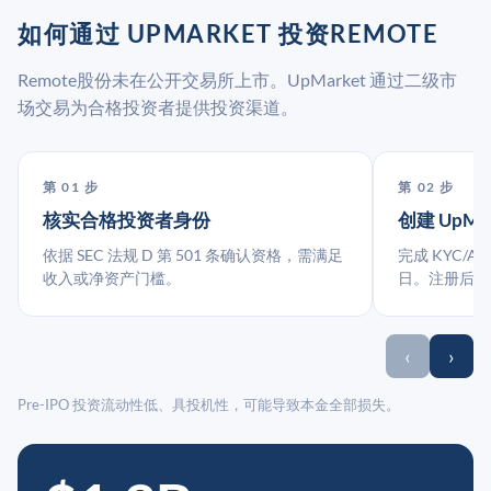
如何通过 UPMARKET 投资REMOTE
Remote股份未在公开交易所上市。UpMarket 通过二级市
场交易为合格投资者提供投资渠道。
第 01 步
第 02 步
核实合格投资者身份
创建 UpMa
依据 SEC 法规 D 第 501 条确认资格，需满足
完成 KYC/A
收入或净资产门槛。
日。注册后指
‹
›
Pre-IPO 投资流动性低、具投机性，可能导致本金全部损失。