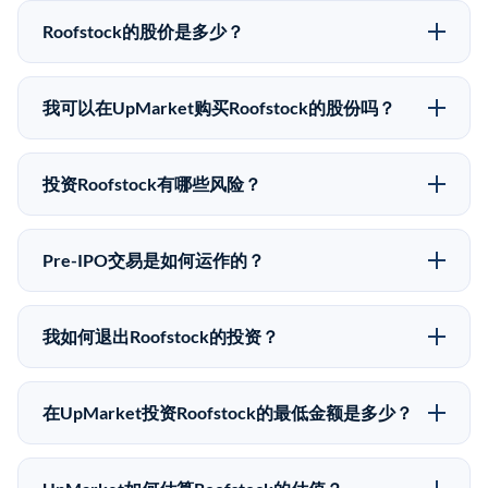
Roofstock的股价是多少？
Roofstock没有公开股价，因为它是一家私有公司。最近
的已知股价来自其最近一轮融资。 二级市场上的Pre-
我可以在UpMarket购买Roofstock的股份吗？
IPO股价可能因供需和市场条件而与最近一轮融资价格
可以。合格投资者可以通过填写本页表单或在
有所不同。
upmarket.co创建账户来表达对Roofstock股份的投资意
投资Roofstock有哪些风险？
向。所有Pre-IPO产品视供应情况而定，最低投资金额为
Pre-IPO投资存在重大风险。Roofstock的股份流动性
50,000美元。UpMarket是FINRA注册的经纪交易商，
低，意味着没有公开市场可以快速出售。不存在确定的
自2019年以来已经纪超过5亿美元的另类投资。
Pre-IPO交易是如何运作的？
退出时间表或回报保证。该投资具有投机性质，投资者
在Pre-IPO交易中，合格投资者通过二级市场平台从现有
应做好可能全部损失的准备。私有公司的估值在融资轮
股东（如员工、早期投资者或其他持有人）处购买股
次之间可能大幅波动。投资者应在投资前咨询其财务顾
我如何退出Roofstock的投资？
份。公司本身不会在这些交易中发行新股。UpMarket作
问并审阅所有发行文件。
Pre-IPO持股主要有两种退出途径：在二级市场将股份出
为FINRA注册的经纪交易商促成这些交易，代表双方处
售给其他买家，或持有直到公司完成IPO或被收购。两
理合规、文件和结算事宜。
在UpMarket投资Roofstock的最低金额是多少？
种途径都受限于转让限制、公司批准（优先购买权）和
UpMarket上大多数Pre-IPO产品的最低投资金额为
市场条件。任何退出的时间都是不可预测的，投资者应
50,000美元。具体金额可能因产品和股份供应情况而有
做好多年持有的准备。