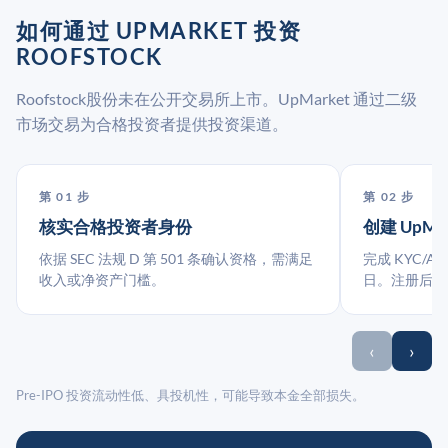
如何通过 UPMARKET 投资
ROOFSTOCK
Roofstock股份未在公开交易所上市。UpMarket 通过二级
市场交易为合格投资者提供投资渠道。
第 01 步
第 02 步
核实合格投资者身份
创建 UpMa
依据 SEC 法规 D 第 501 条确认资格，需满足
完成 KYC/A
收入或净资产门槛。
日。注册后指
‹
›
Pre-IPO 投资流动性低、具投机性，可能导致本金全部损失。