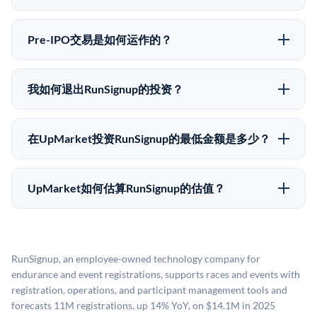
向。所有Pre-IPO产品视供应情况而定，最低投资金额为
Pre-IPO投资存在重大风险。RunSignup的股份流动性
50,000美元。UpMarket是FINRA注册的经纪交易商，
低，意味着没有公开市场可以快速出售。不存在确定的
自2019年以来已经纪超过5亿美元的另类投资。
Pre-IPO交易是如何运作的？
退出时间表或回报保证。该投资具有投机性质，投资者
在Pre-IPO交易中，合格投资者通过二级市场平台从现有
应做好可能全部损失的准备。私有公司的估值在融资轮
股东（如员工、早期投资者或其他持有人）处购买股
次之间可能大幅波动。投资者应在投资前咨询其财务顾
我如何退出RunSignup的投资？
份。公司本身不会在这些交易中发行新股。UpMarket作
问并审阅所有发行文件。
Pre-IPO持股主要有两种退出途径：在二级市场将股份出
为FINRA注册的经纪交易商促成这些交易，代表双方处
售给其他买家，或持有直到公司完成IPO或被收购。两
理合规、文件和结算事宜。
在UpMarket投资RunSignup的最低金额是多少？
种途径都受限于转让限制、公司批准（优先购买权）和
UpMarket上大多数Pre-IPO产品的最低投资金额为
市场条件。任何退出的时间都是不可预测的，投资者应
50,000美元。具体金额可能因产品和股份供应情况而有
做好多年持有的准备。
UpMarket如何估算RunSignup的估值？
所不同。创建 UpMarket账户或浏览可用投资无需任何
UpMarket的估值为，基于专有模型，综合多个数据来
费用。投资者仅在完成投资时支付交易相关费用。
源：融资轮次数据（Caplight）、营收估算（Sacra）、
二级市场定价以及上市公司可比数据。该模型对上市公
RunSignup, an employee-owned technology company for
司可比倍数应用私有公司折扣，以反映流动性不足和信
endurance and event registrations, supports races and events with
息不对称。此估值不构成投资建议，可能与实际交易价
registration, operations, and participant management tools and
格存在重大差异。
forecasts 11M registrations, up 14% YoY, on $14.1M in 2025