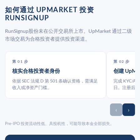
如何通过 UPMARKET 投资
RUNSIGNUP
RunSignup股份未在公开交易所上市。UpMarket 通过二级
市场交易为合格投资者提供投资渠道。
第 01 步
第 02 步
核实合格投资者身份
创建 UpMa
依据 SEC 法规 D 第 501 条确认资格，需满足
完成 KYC/A
收入或净资产门槛。
日。注册后指
‹
›
Pre-IPO 投资流动性低、具投机性，可能导致本金全部损失。