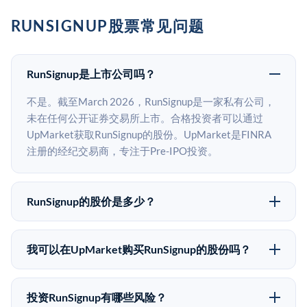
RUNSIGNUP股票常见问题
RunSignup是上市公司吗？
不是。截至March 2026，RunSignup是一家私有公司，
未在任何公开证券交易所上市。合格投资者可以通过
UpMarket获取RunSignup的股份。UpMarket是FINRA
注册的经纪交易商，专注于Pre-IPO投资。
RunSignup的股价是多少？
RunSignup没有公开股价，因为它是一家私有公司。最近
的已知股价来自其最近一轮融资。 二级市场上的Pre-
我可以在UpMarket购买RunSignup的股份吗？
IPO股价可能因供需和市场条件而与最近一轮融资价格
可以。合格投资者可以通过填写本页表单或在
有所不同。
upmarket.co创建账户来表达对RunSignup股份的投资意
投资RunSignup有哪些风险？