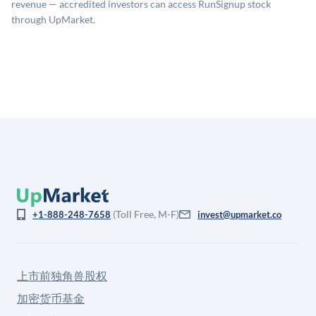
revenue — accredited investors can access RunSignup stock
through UpMarket.
(Toll Free, M-F)
+1-888-248-7658
invest@upmarket.co
上市前独角兽股权
加密货币基金