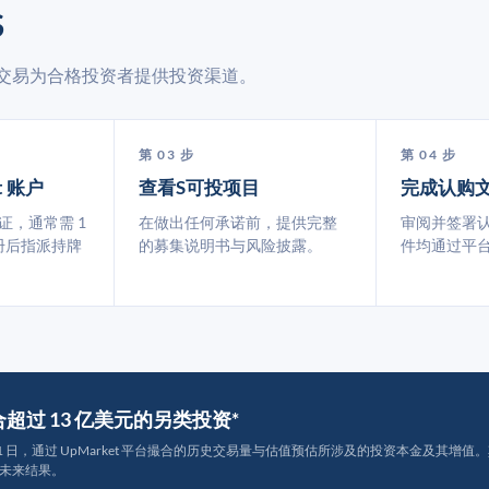
S
市场交易为合格投资者提供投资渠道。
第 03 步
第 04 步
t 账户
查看S可投项目
完成认购
认证，通常需 1
在做出任何承诺前，提供完整
审阅并签署
册后指派持牌
的募集说明书与风险披露。
件均通过平
撮合超过 13 亿美元的另类投资*
月 31 日，通过 UpMarket 平台撮合的历史交易量与估值预估所涉及的投资本金及其增值。其中约
未来结果。