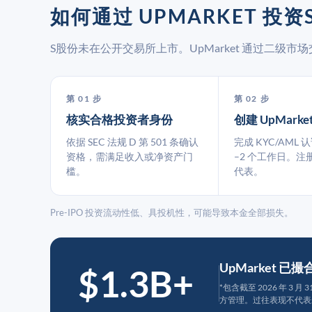
如何通过 UPMARKET 投资
S股份未在公开交易所上市。UpMarket 通过二级
第 01 步
第 02 步
核实合格投资者身份
创建 UpMarke
依据 SEC 法规 D 第 501 条确认
完成 KYC/AML 
资格，需满足收入或净资产门
–2 个工作日。注
槛。
代表。
Pre-IPO 投资流动性低、具投机性，可能导致本金全部损失。
UpMarket 已
$1.3B+
*包含截至 2026 年 3 
方管理。过往表现不代表