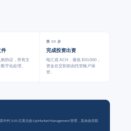
第 05 步
文件
完成投资出资
认购协议，所有文
电汇或 ACH，最低 $50,000，
台数字化处理。
资金在交割前由托管账户保
管。
 3.01 亿美元由 UpMarket Management 管理，其余由关联