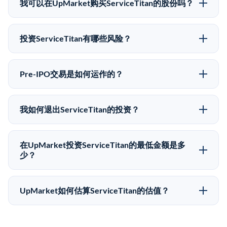
近的已知股价来自其最近一轮融资。 二级市场上的Pre-
我可以在UpMarket购买ServiceTitan的股份吗？
IPO股价可能因供需和市场条件而与最近一轮融资价格
可以。合格投资者可以通过填写本页表单或在
有所不同。
upmarket.co创建账户来表达对ServiceTitan股份的投资
投资ServiceTitan有哪些风险？
意向。所有Pre-IPO产品视供应情况而定，最低投资金额
Pre-IPO投资存在重大风险。ServiceTitan的股份流动性
为50,000美元。UpMarket是FINRA注册的经纪交易
低，意味着没有公开市场可以快速出售。不存在确定的
商，自2019年以来已经纪超过5亿美元的另类投资。
Pre-IPO交易是如何运作的？
退出时间表或回报保证。该投资具有投机性质，投资者
在Pre-IPO交易中，合格投资者通过二级市场平台从现有
应做好可能全部损失的准备。私有公司的估值在融资轮
股东（如员工、早期投资者或其他持有人）处购买股
次之间可能大幅波动。投资者应在投资前咨询其财务顾
我如何退出ServiceTitan的投资？
份。公司本身不会在这些交易中发行新股。UpMarket作
问并审阅所有发行文件。
Pre-IPO持股主要有两种退出途径：在二级市场将股份出
为FINRA注册的经纪交易商促成这些交易，代表双方处
售给其他买家，或持有直到公司完成IPO或被收购。两
理合规、文件和结算事宜。
在UpMarket投资ServiceTitan的最低金额是多
种途径都受限于转让限制、公司批准（优先购买权）和
少？
市场条件。任何退出的时间都是不可预测的，投资者应
UpMarket上大多数Pre-IPO产品的最低投资金额为
做好多年持有的准备。
50,000美元。具体金额可能因产品和股份供应情况而有
UpMarket如何估算ServiceTitan的估值？
所不同。创建 UpMarket账户或浏览可用投资无需任何
UpMarket的估值为，基于专有模型，综合多个数据来
费用。投资者仅在完成投资时支付交易相关费用。
源：融资轮次数据（Caplight）、营收估算（Sacra）、