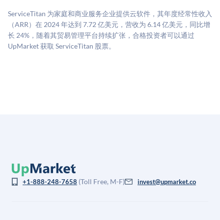
二级市场定价以及上市公司可比数据。该模型对上市公
ServiceTitan 为家庭和商业服务企业提供云软件，其年度经常性收入
司可比倍数应用私有公司折扣，以反映流动性不足和信
（ARR）在 2024 年达到 7.72 亿美元，营收为 6.14 亿美元，同比增
息不对称。此估值不构成投资建议，可能与实际交易价
长 24%，随着其贸易管理平台持续扩张，合格投资者可以通过
格存在重大差异。
UpMarket 获取 ServiceTitan 股票。
(Toll Free, M-F)
+1-888-248-7658
invest@upmarket.co