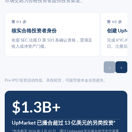
市场交易为合格投资者提供投资渠道。
第 01 步
第 02 步
核实合格投资者身份
创建 UpMa
依据 SEC 法规 D 第 501 条确认资格，需满足
完成 KYC/A
收入或净资产门槛。
日。注册后指
‹
›
Pre-IPO 投资流动性低、具投机性，可能导致本金全部损失。
$1.3B+
UpMarket 已撮合超过 13 亿美元的另类投资*
*包含截至 2026 年 3 月 31 日，通过 UpMarket 平台撮合的历史交易量