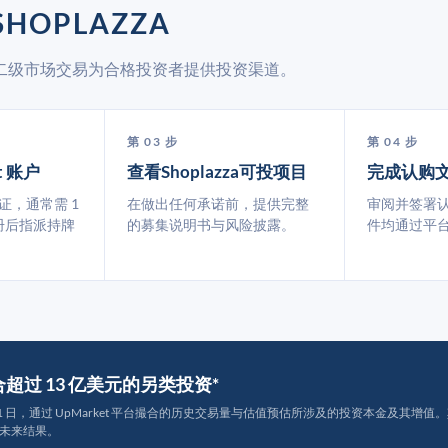
HOPLAZZA
t 通过二级市场交易为合格投资者提供投资渠道。
第 03 步
第 04 步
t 账户
查看Shoplazza可投项目
完成认购
认证，通常需 1
在做出任何承诺前，提供完整
审阅并签署
册后指派持牌
的募集说明书与风险披露。
件均通过平
撮合超过 13 亿美元的另类投资*
月 31 日，通过 UpMarket 平台撮合的历史交易量与估值预估所涉及的投资本金及其增值。其中约
未来结果。