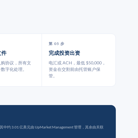
第 05 步
文件
完成投资出资
认购协议，所有文
电汇或 ACH，最低 $50,000，
台数字化处理。
资金在交割前由托管账户保
管。
 3.01 亿美元由 UpMarket Management 管理，其余由关联