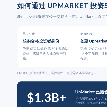
如何通过 UPMARKET 投资S
Shoplazza股份未在公开交易所上市。UpMarke
第 01 步
第 02 步
核实合格投资者身份
创建 UpMarke
依据 SEC 法规 D 第 501 条确认
完成 KYC/AML 
资格，需满足收入或净资产门
–2 个工作日。注
槛。
代表。
Pre-IPO 投资流动性低、具投机性，可能导致本金全部损失。
UpMarket 已
$1.3B+
*包含截至 2026 年 3 
方管理。过往表现不代表