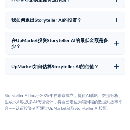
退出时间表或回报保证。该投资具有投机性质，投资者
在Pre-IPO交易中，合格投资者通过二级市场平台从现有
应做好可能全部损失的准备。私有公司的估值在融资轮
股东（如员工、早期投资者或其他持有人）处购买股
次之间可能大幅波动。投资者应在投资前咨询其财务顾
我如何退出Storyteller AI的投资？
份。公司本身不会在这些交易中发行新股。UpMarket作
问并审阅所有发行文件。
Pre-IPO持股主要有两种退出途径：在二级市场将股份出
为FINRA注册的经纪交易商促成这些交易，代表双方处
售给其他买家，或持有直到公司完成IPO或被收购。两
理合规、文件和结算事宜。
在UpMarket投资Storyteller AI的最低金额是多
种途径都受限于转让限制、公司批准（优先购买权）和
少？
市场条件。任何退出的时间都是不可预测的，投资者应
UpMarket上大多数Pre-IPO产品的最低投资金额为
做好多年持有的准备。
50,000美元。具体金额可能因产品和股份供应情况而有
UpMarket如何估算Storyteller AI的估值？
所不同。创建 UpMarket账户或浏览可用投资无需任何
UpMarket的估值为，基于专有模型，综合多个数据来
费用。投资者仅在完成投资时支付交易相关费用。
源：融资轮次数据（Caplight）、营收估算（Sacra）、
二级市场定价以及上市公司可比数据。该模型对上市公
Storyteller AI Inc.于2025年在东京成立，提供AI战略、数据分析、
司可比倍数应用私有公司折扣，以反映流动性不足和信
生成式AI以及多AI代理设计，将自己定位为端到端的数据到故事平
息不对称。此估值不构成投资建议，可能与实际交易价
台——认证投资者可通过UpMarket获取Storyteller AI股票。
格存在重大差异。