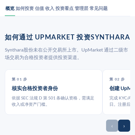
概览
如何投资
估值
收入
投资看点
管理层
常见问题
如何通过 UPMARKET 投资SYNTHARA
Synthara股份未在公开交易所上市。UpMarket 通过二级市
场交易为合格投资者提供投资渠道。
第 01 步
第 02 步
核实合格投资者身份
创建 UpMa
依据 SEC 法规 D 第 501 条确认资格，需满足
完成 KYC/A
收入或净资产门槛。
日。注册后指
‹
›