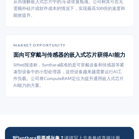
从而缓解嵌入式芯片中的冯·诺依曼瓶颈。公司称其可在无
需额外硅片或软件成本的情况下，实现最高100倍的速度和
能效提升。
MARKET OPPORTUNITY
面向可穿戴与传感器的嵌入式芯片获得AI能力
Sifted报道称，Synthara瞄准的是可穿戴设备和传感器等紧
凑型设备中的小型处理器，这些设备越来越需要运行AI工
作负载。公司将ComputeRAM定位为提升通用嵌入式芯片
AI能力的方案。
对Synthara股票感兴趣？
请填写上方表单或直接注册。