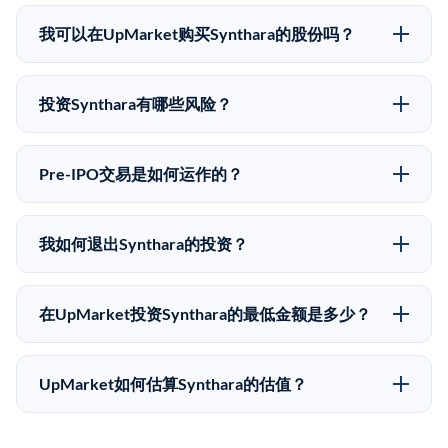
Synthara没有公开股价，因为它是一家私有公司。最近
的已知股价来自其最近一轮融资。 二级市场上的Pre-
我可以在UpMarket购买Synthara的股份吗？
IPO股价可能因供需和市场条件而与最近一轮融资价格
可以。合格投资者可以通过填写本页表单或在
有所不同。
upmarket.co创建账户来表达对Synthara股份的投资意
投资Synthara有哪些风险？
向。所有Pre-IPO产品视供应情况而定，最低投资金额为
Pre-IPO投资存在重大风险。Synthara的股份流动性低，
50,000美元。UpMarket是FINRA注册的经纪交易商，
意味着没有公开市场可以快速出售。不存在确定的退出
自2019年以来已经纪超过5亿美元的另类投资。
Pre-IPO交易是如何运作的？
时间表或回报保证。该投资具有投机性质，投资者应做
在Pre-IPO交易中，合格投资者通过二级市场平台从现有
好可能全部损失的准备。私有公司的估值在融资轮次之
股东（如员工、早期投资者或其他持有人）处购买股
间可能大幅波动。投资者应在投资前咨询其财务顾问并
我如何退出Synthara的投资？
份。公司本身不会在这些交易中发行新股。UpMarket作
审阅所有发行文件。
Pre-IPO持股主要有两种退出途径：在二级市场将股份出
为FINRA注册的经纪交易商促成这些交易，代表双方处
售给其他买家，或持有直到公司完成IPO或被收购。两
理合规、文件和结算事宜。
在UpMarket投资Synthara的最低金额是多少？
种途径都受限于转让限制、公司批准（优先购买权）和
UpMarket上大多数Pre-IPO产品的最低投资金额为
市场条件。任何退出的时间都是不可预测的，投资者应
50,000美元。具体金额可能因产品和股份供应情况而有
做好多年持有的准备。
UpMarket如何估算Synthara的估值？
所不同。创建 UpMarket账户或浏览可用投资无需任何
UpMarket的估值为，基于专有模型，综合多个数据来
费用。投资者仅在完成投资时支付交易相关费用。