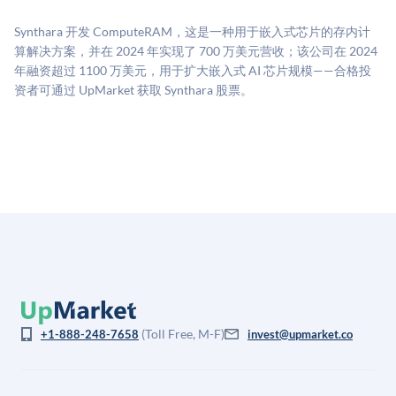
源：融资轮次数据（Caplight）、营收估算（Sacra）、
二级市场定价以及上市公司可比数据。该模型对上市公
Synthara 开发 ComputeRAM，这是一种用于嵌入式芯片的存内计
司可比倍数应用私有公司折扣，以反映流动性不足和信
算解决方案，并在 2024 年实现了 700 万美元营收；该公司在 2024
息不对称。此估值不构成投资建议，可能与实际交易价
年融资超过 1100 万美元，用于扩大嵌入式 AI 芯片规模——合格投
格存在重大差异。
资者可通过 UpMarket 获取 Synthara 股票。
(Toll Free, M-F)
+1-888-248-7658
invest@upmarket.co