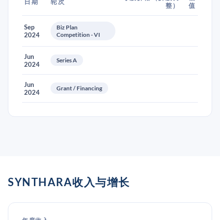
日期
轮次
整）
值
Sep
Biz Plan
2024
Competition - VI
Jun
Series A
2024
Jun
Grant / Financing
2024
SYNTHARA收入与增长