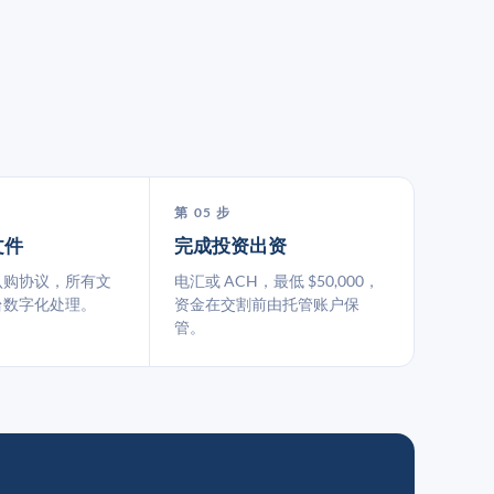
第 05 步
文件
完成投资出资
认购协议，所有文
电汇或 ACH，最低 $50,000，
台数字化处理。
资金在交割前由托管账户保
管。