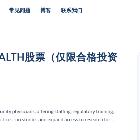
常见问题
博客
联系我们
HEALTH股票（仅限合格投资
nity physicians, offering staffing, regulatory training,
ctices run studies and expand access to research for