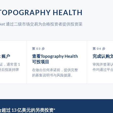
OPOGRAPHY HEALTH
pMarket 通过二级市场交易为合格投资者提供投资渠
第 03 步
第 04 步
t 账户
查看Topography Health
完成认购
可投项目
认证，通常需 1
审阅并签署
册后指派持牌
件均通过平
在做出任何承诺前，提供完整
的募集说明书与风险披露。
撮合超过 13 亿美元的另类投资*