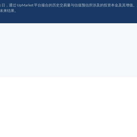
月 31 日，通过 UpMarket 平台撮合的历史交易量与估值预估所涉及的投资本金及其增值。其中约
未来结果。