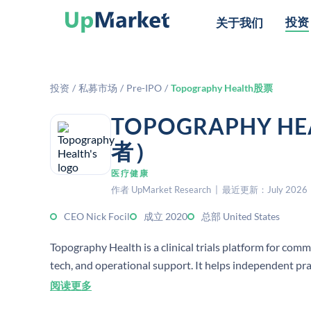
投资
关于我们
投资
/
私募市场
/
Pre-IPO
/
Topography Health股票
TOPOGRAPHY 
者）
医疗健康
作者 UpMarket Research | 最近更新：July 2026
CEO Nick Focil
成立 2020
总部 United States
Topography Health is a clinical trials platform for commu
tech, and operational support. It helps independent pra
sponsors and patients.
阅读更多