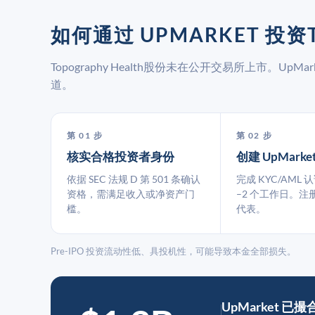
如何通过 UPMARKET 投资T
Topography Health股份未在公开交易所上市。U
道。
第 01 步
第 02 步
核实合格投资者身份
创建 UpMarke
依据 SEC 法规 D 第 501 条确认
完成 KYC/AML 
资格，需满足收入或净资产门
–2 个工作日。注
槛。
代表。
Pre-IPO 投资流动性低、具投机性，可能导致本金全部损失。
UpMarket 已