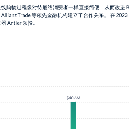
在线购物过程像对待最终消费者一样直接简便，从而改进 B
er 和 Allianz Trade 等领先金融机构建立了合作关系。 在 
 Antler 领投。
$40.6M
$40.6M