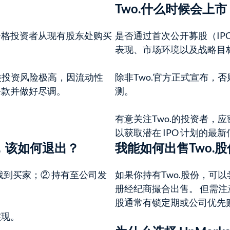
Two.什么时候会上市
，由合格投资者从现有股东处购买
是否通过首次公开募股（I
表现、市场环境以及战略目
此类投资风险极高，因流动性
除非Two.官方正式宣布，
条款并做好尽调。
测。
有意关注Two.的投资者，
以获取潜在 IPO 计划的最
o.，该如何退出？
我能如何出售Two.
找到买家；② 持有至公司发
如果你持有Two.股份，可以尝
册经纪商撮合出售。 但需
股通常有锁定期或公司优先
实现。