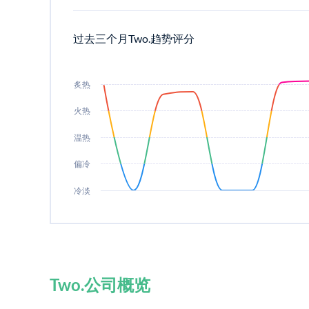
过去三个月Two.趋势评分
炙热
火热
温热
偏冷
冷淡
Two.公司概览