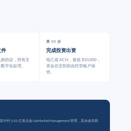
第 05 步
文件
完成投资出资
认购协议，所有文
电汇或 ACH，最低 $50,000，
台数字化处理。
资金在交割前由托管账户保
管。
 3.01 亿美元由 UpMarket Management 管理，其余由关联