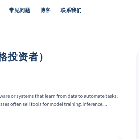
常见问题
博客
联系我们
合格投资者）
ware or systems that learn from data to automate tasks,
es often sell tools for model training, inference,
opers.