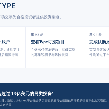
YPE
二级市场交易为合格投资者提供投资渠道。
第 03 步
第 04 步
t 账户
查看Type可投项目
完成认购
认证，通常需 1
在做出任何承诺前，提供完整
审阅并签署
册后指派持牌
的募集说明书与风险披露。
件均通过平
撮合超过 13 亿美元的另类投资*
月 31 日，通过 UpMarket 平台撮合的历史交易量与估值预估所涉及的投资本金及其增值。其中约
未来结果。