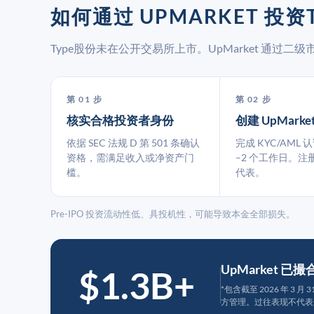
如何通过 UPMARKET 投资T
Type股份未在公开交易所上市。UpMarket 通过
第 01 步
第 02 步
核实合格投资者身份
创建 UpMarke
依据 SEC 法规 D 第 501 条确认
完成 KYC/AML 
资格，需满足收入或净资产门
–2 个工作日。注
槛。
代表。
Pre-IPO 投资流动性低、具投机性，可能导致本金全部损失。
UpMarket 已
$1.3B+
*包含截至 2026 年 3 
方管理。过往表现不代表