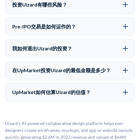
upmarket.co创建账户来表达对Uizard股份的投资意向。
投资Uizard有哪些风险？
所有Pre-IPO产品视供应情况而定，最低投资金额为
Pre-IPO投资存在重大风险。Uizard的股份流动性低，意
50,000美元。UpMarket是FINRA注册的经纪交易商，
味着没有公开市场可以快速出售。不存在确定的退出时
自2019年以来已经纪超过5亿美元的另类投资。
Pre-IPO交易是如何运作的？
间表或回报保证。该投资具有投机性质，投资者应做好
在Pre-IPO交易中，合格投资者通过二级市场平台从现有
可能全部损失的准备。私有公司的估值在融资轮次之间
股东（如员工、早期投资者或其他持有人）处购买股
可能大幅波动。投资者应在投资前咨询其财务顾问并审
我如何退出Uizard的投资？
份。公司本身不会在这些交易中发行新股。UpMarket作
阅所有发行文件。
Pre-IPO持股主要有两种退出途径：在二级市场将股份出
为FINRA注册的经纪交易商促成这些交易，代表双方处
售给其他买家，或持有直到公司完成IPO或被收购。两
理合规、文件和结算事宜。
在UpMarket投资Uizard的最低金额是多少？
种途径都受限于转让限制、公司批准（优先购买权）和
UpMarket上大多数Pre-IPO产品的最低投资金额为
市场条件。任何退出的时间都是不可预测的，投资者应
50,000美元。具体金额可能因产品和股份供应情况而有
做好多年持有的准备。
UpMarket如何估算Uizard的估值？
所不同。创建 UpMarket账户或浏览可用投资无需任何
UpMarket的估值为，基于专有模型，综合多个数据来
费用。投资者仅在完成投资时支付交易相关费用。
源：融资轮次数据（Caplight）、营收估算（Sacra）、
二级市场定价以及上市公司可比数据。该模型对上市公
Uizard’s AI-powered collaborative design platform helps non-
司可比倍数应用私有公司折扣，以反映流动性不足和信
designers create wireframes, mockups, and app or website layouts
息不对称。此估值不构成投资建议，可能与实际交易价
quickly, generating $2.6M in 2023 revenue and valued at $64M