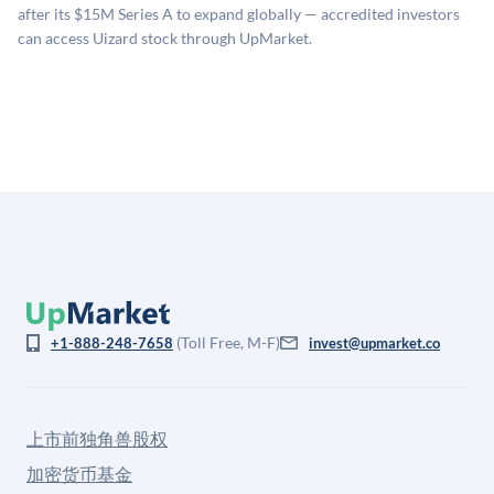
格存在重大差异。
after its $15M Series A to expand globally — accredited investors
can access Uizard stock through UpMarket.
(Toll Free, M-F)
+1-888-248-7658
invest@upmarket.co
上市前独角兽股权
加密货币基金