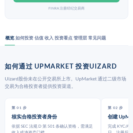
FINRA 注册经纪交易商
概览
如何投资
估值
收入
投资看点
管理层
常见问题
如何通过 UPMARKET 投资UIZARD
Uizard股份未在公开交易所上市。UpMarket 通过二级市场
交易为合格投资者提供投资渠道。
第 01 步
第 02 步
核实合格投资者身份
创建 UpMa
依据 SEC 法规 D 第 501 条确认资格，需满足
完成 KYC/A
收入或净资产门槛。
日。注册后指