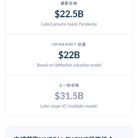
最新价格
$22.5B
Latest private round, Perplexity
UPMARKET 估值
$22B
Based on UpMarket valuation model
上一轮价格
$31.5B
Later stage VC (multiple rounds)