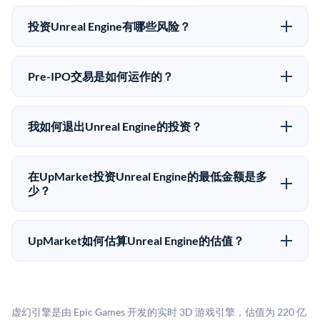
可以。合格投资者可以通过填写本页表单或在
格有所不同。
upmarket.co创建账户来表达对Unreal Engine股份的投资
投资Unreal Engine有哪些风险？
意向。所有Pre-IPO产品视供应情况而定，最低投资金额
Pre-IPO投资存在重大风险。Unreal Engine的股份流动
为50,000美元。UpMarket是FINRA注册的经纪交易
性低，意味着没有公开市场可以快速出售。不存在确定
商，自2019年以来已经纪超过5亿美元的另类投资。
Pre-IPO交易是如何运作的？
的退出时间表或回报保证。该投资具有投机性质，投资
在Pre-IPO交易中，合格投资者通过二级市场平台从现有
者应做好可能全部损失的准备。私有公司的估值在融资
股东（如员工、早期投资者或其他持有人）处购买股
轮次之间可能大幅波动。投资者应在投资前咨询其财务
我如何退出Unreal Engine的投资？
份。公司本身不会在这些交易中发行新股。UpMarket作
顾问并审阅所有发行文件。
Pre-IPO持股主要有两种退出途径：在二级市场将股份出
为FINRA注册的经纪交易商促成这些交易，代表双方处
售给其他买家，或持有直到公司完成IPO或被收购。两
理合规、文件和结算事宜。
在UpMarket投资Unreal Engine的最低金额是多
种途径都受限于转让限制、公司批准（优先购买权）和
少？
市场条件。任何退出的时间都是不可预测的，投资者应
UpMarket上大多数Pre-IPO产品的最低投资金额为
做好多年持有的准备。
50,000美元。具体金额可能因产品和股份供应情况而有
UpMarket如何估算Unreal Engine的估值？
所不同。创建 UpMarket账户或浏览可用投资无需任何
UpMarket的估值为，基于专有模型，综合多个数据来
费用。投资者仅在完成投资时支付交易相关费用。
源：融资轮次数据（Caplight）、营收估算（Sacra）、
二级市场定价以及上市公司可比数据。该模型对上市公
虚幻引擎是由 Epic Games 开发的实时 3D 游戏引擎，估值为 220 亿