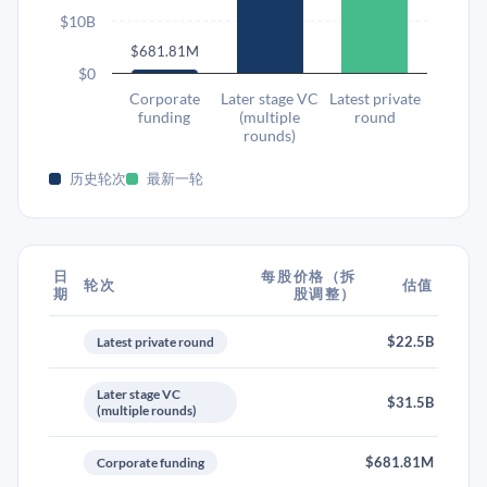
$10B
$681.81M
$0
Corporate
Later stage VC
Latest private
funding
(multiple
round
rounds)
历史轮次
最新一轮
日
每股价格（拆
轮次
估值
期
股调整）
$22.5B
Latest private round
Later stage VC
$31.5B
(multiple rounds)
$681.81M
Corporate funding