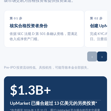
级市场交易为合格投资者提供投资渠道。
第 01 步
第 02 步
核实合格投资者身份
创建 UpMa
依据 SEC 法规 D 第 501 条确认资格，需满足
完成 KYC/A
收入或净资产门槛。
日。注册后指
‹
›
Pre-IPO 投资流动性低、具投机性，可能导致本金全部损失。
$1.3B+
UpMarket 已撮合超过 13 亿美元的另类投资*
*包含截至 2026 年 3 月 31 日，通过 UpMarket 平台撮合的历史交易量