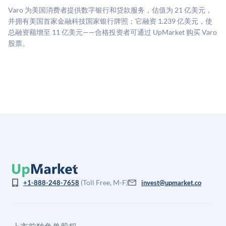
二级市场定价以及上市公司可比数据。该模型对上市公
Varo 为美国消费者提供数字银行和贷款服务，估值为 21 亿美元，
司可比倍数应用私有公司折扣，以反映流动性不足和信
并拥有美国首家金融科技国家银行牌照；它融资 1.239 亿美元，使
息不对称。此估值不构成投资建议，可能与实际交易价
总融资额增至 11 亿美元——合格投资者可通过 UpMarket 购买 Varo
格存在重大差异。
股票。
(Toll Free, M-F)
+1-888-248-7658
invest@upmarket.co