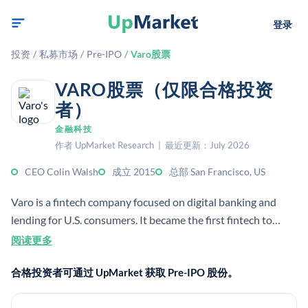
登录
投资
/
私募市场
/
Pre-IPO
/
Varo股票
VARO股票（仅限合格投资
者）
金融科技
作者 UpMarket Research | 最近更新：July 2026
CEO Colin Walsh
成立 2015
总部 San Francisco, US
Varo is a fintech company focused on digital banking and
lending for U.S. consumers. It became the first fintech to
receive a U.S. national bank charter, and its services are
阅读更多
FDIC-insured through Varo Bank.
合格投资者可通过 UpMarket 获取 Pre-IPO 股份。