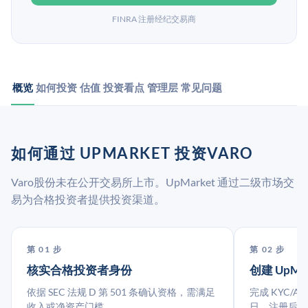
FINRA 注册经纪交易商
概览
如何投资
估值
投资看点
管理层
常见问题
如何通过 UPMARKET 投资VARO
Varo股份未在公开交易所上市。UpMarket 通过二级市场交
易为合格投资者提供投资渠道。
第 01 步
第 02 步
核实合格投资者身份
创建 UpMa
依据 SEC 法规 D 第 501 条确认资格，需满足
完成 KYC/A
收入或净资产门槛。
日。注册后指