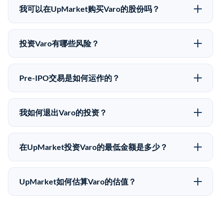
知股价来自其最近一轮融资。 二级市场上的Pre-IPO股
我可以在UpMarket购买Varo的股份吗？
价可能因供需和市场条件而与最近一轮融资价格有所不
可以。合格投资者可以通过填写本页表单或在
同。
upmarket.co创建账户来表达对Varo股份的投资意向。所
投资Varo有哪些风险？
有Pre-IPO产品视供应情况而定，最低投资金额为
Pre-IPO投资存在重大风险。Varo的股份流动性低，意味
50,000美元。UpMarket是FINRA注册的经纪交易商，
着没有公开市场可以快速出售。不存在确定的退出时间
自2019年以来已经纪超过5亿美元的另类投资。
Pre-IPO交易是如何运作的？
表或回报保证。该投资具有投机性质，投资者应做好可
在Pre-IPO交易中，合格投资者通过二级市场平台从现有
能全部损失的准备。私有公司的估值在融资轮次之间可
股东（如员工、早期投资者或其他持有人）处购买股
能大幅波动。投资者应在投资前咨询其财务顾问并审阅
我如何退出Varo的投资？
份。公司本身不会在这些交易中发行新股。UpMarket作
所有发行文件。
Pre-IPO持股主要有两种退出途径：在二级市场将股份出
为FINRA注册的经纪交易商促成这些交易，代表双方处
售给其他买家，或持有直到公司完成IPO或被收购。两
理合规、文件和结算事宜。
在UpMarket投资Varo的最低金额是多少？
种途径都受限于转让限制、公司批准（优先购买权）和
UpMarket上大多数Pre-IPO产品的最低投资金额为
市场条件。任何退出的时间都是不可预测的，投资者应
50,000美元。具体金额可能因产品和股份供应情况而有
做好多年持有的准备。
UpMarket如何估算Varo的估值？
所不同。创建 UpMarket账户或浏览可用投资无需任何
UpMarket的估值为，基于专有模型，综合多个数据来
费用。投资者仅在完成投资时支付交易相关费用。
源：融资轮次数据（Caplight）、营收估算（Sacra）、