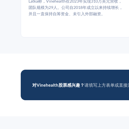
Latka称，Vinehealth在2023年实现310万美元营收，
团队规模为29人。公司自2018年成立以来持续增长，
并且一直保持自筹资金、未引入外部融资。
对Vinehealth股票感兴趣？
请填写上方表单或直接