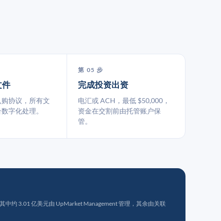
第 05 步
文件
完成投资出资
认购协议，所有文
电汇或 ACH，最低 $50,000，
台数字化处理。
资金在交割前由托管账户保
管。
 3.01 亿美元由 UpMarket Management 管理，其余由关联