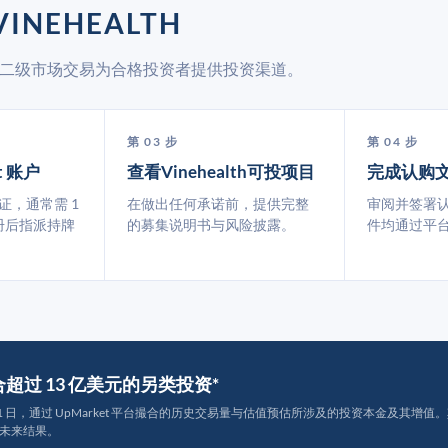
INEHEALTH
et 通过二级市场交易为合格投资者提供投资渠道。
第 03 步
第 04 步
t 账户
查看Vinehealth可投项目
完成认购
认证，通常需 1
在做出任何承诺前，提供完整
审阅并签署
册后指派持牌
的募集说明书与风险披露。
件均通过平
撮合超过 13 亿美元的另类投资*
月 31 日，通过 UpMarket 平台撮合的历史交易量与估值预估所涉及的投资本金及其增值。其中约
未来结果。