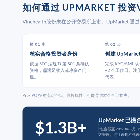
如何通过 UPMARKET 投资V
Vinehealth股份未在公开交易所上市。UpMark
第 01 步
第 02 步
核实合格投资者身份
创建 UpMarke
依据 SEC 法规 D 第 501 条确认
完成 KYC/AML 
资格，需满足收入或净资产门
–2 个工作日。注
槛。
代表。
Pre-IPO 投资流动性低、具投机性，可能导致本金全部损失。
UpMarket 已
$1.3B+
*包含截至 2026 年 3 
方管理。过往表现不代表