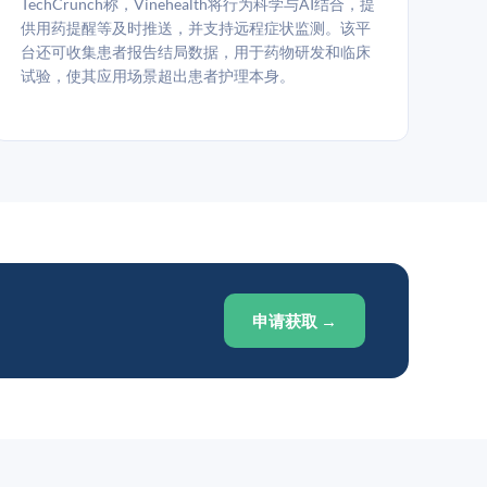
TechCrunch称，Vinehealth将行为科学与AI结合，提
供用药提醒等及时推送，并支持远程症状监测。该平
台还可收集患者报告结局数据，用于药物研发和临床
试验，使其应用场景超出患者护理本身。
申请获取 →