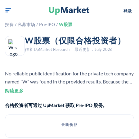
登录
投资
/
私募市场
/
Pre-IPO
/
W股票
W股票（仅限合格投资者）
作者 UpMarket Research | 最近更新：July 2026
No reliable public identification for the private tech company
named "W" was found in the provided results. Because the
entity is ambiguous, key company facts cannot be verified
阅读更多
from these sources.
合格投资者可通过 UpMarket 获取 Pre-IPO 股份。
最新价格