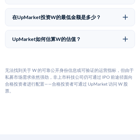
份。公司本身不会在这些交易中发行新股。UpMarket作
有发行文件。
Pre-IPO持股主要有两种退出途径：在二级市场将股份出
为FINRA注册的经纪交易商促成这些交易，代表双方处
售给其他买家，或持有直到公司完成IPO或被收购。两
理合规、文件和结算事宜。
在UpMarket投资W的最低金额是多少？
种途径都受限于转让限制、公司批准（优先购买权）和
UpMarket上大多数Pre-IPO产品的最低投资金额为
市场条件。任何退出的时间都是不可预测的，投资者应
50,000美元。具体金额可能因产品和股份供应情况而有
做好多年持有的准备。
UpMarket如何估算W的估值？
所不同。创建 UpMarket账户或浏览可用投资无需任何
UpMarket的估值为，基于专有模型，综合多个数据来
费用。投资者仅在完成投资时支付交易相关费用。
源：融资轮次数据（Caplight）、营收估算（Sacra）、
二级市场定价以及上市公司可比数据。该模型对上市公
无法找到关于 W 的可靠公开身份信息或可验证的运营指标，但由于
司可比倍数应用私有公司折扣，以反映流动性不足和信
私募市场需求依然强劲，非上市科技公司仍可通过 IPO 前途径面向
息不对称。此估值不构成投资建议，可能与实际交易价
合格投资者进行配置——合格投资者可通过 UpMarket 访问 W 股
格存在重大差异。
票。