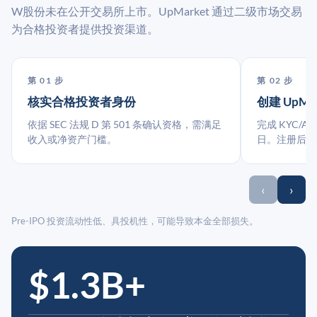
W股份未在公开交易所上市。UpMarket 通过二级市场交易
为合格投资者提供投资渠道。
第 01 步
第 02 步
核实合格投资者身份
创建 UpMa
依据 SEC 法规 D 第 501 条确认资格，需满足
完成 KYC/A
收入或净资产门槛。
日。注册后指
‹
›
Pre-IPO 投资流动性低、具投机性，可能导致本金全部损失。
$1.3B+