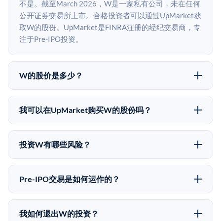
不是。截至March 2026，W是一家私有公司，未在任何
公开证券交易所上市。合格投资者可以通过UpMarket获
取W的股份。UpMarket是FINRA注册的经纪交易商，专
注于Pre-IPO投资。
W的股价是多少？
W没有公开股价，因为它是一家私有公司。最近的已知
股价来自其最近一轮融资。 二级市场上的Pre-IPO股价
我可以在UpMarket购买W的股份吗？
可能因供需和市场条件而与最近一轮融资价格有所不
可以。合格投资者可以通过填写本页表单或在
同。
upmarket.co创建账户来表达对W股份的投资意向。所有
投资W有哪些风险？
Pre-IPO产品视供应情况而定，最低投资金额为50,000
Pre-IPO投资存在重大风险。W的股份流动性低，意味着
美元。UpMarket是FINRA注册的经纪交易商，自2019
没有公开市场可以快速出售。不存在确定的退出时间表
年以来已经纪超过5亿美元的另类投资。
Pre-IPO交易是如何运作的？
或回报保证。该投资具有投机性质，投资者应做好可能
在Pre-IPO交易中，合格投资者通过二级市场平台从现有
全部损失的准备。私有公司的估值在融资轮次之间可能
股东（如员工、早期投资者或其他持有人）处购买股
大幅波动。投资者应在投资前咨询其财务顾问并审阅所
我如何退出W的投资？