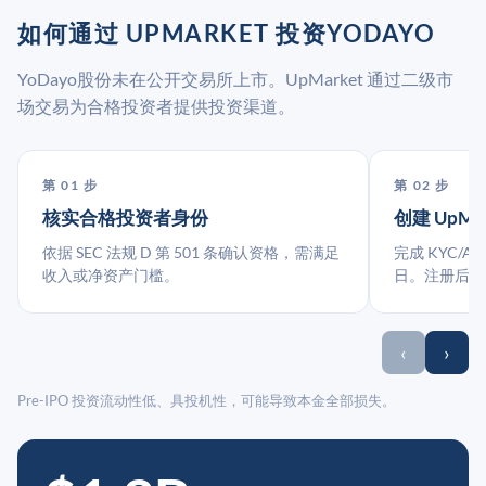
如何通过 UPMARKET 投资YODAYO
YoDayo股份未在公开交易所上市。UpMarket 通过二级市
场交易为合格投资者提供投资渠道。
第 01 步
第 02 步
核实合格投资者身份
创建 UpMa
依据 SEC 法规 D 第 501 条确认资格，需满足
完成 KYC/A
收入或净资产门槛。
日。注册后指
‹
›
Pre-IPO 投资流动性低、具投机性，可能导致本金全部损失。