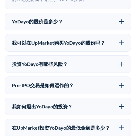
YoDayo的股价是多少？
YoDayo没有公开股价，因为它是一家私有公司。最近的
已知股价来自其最近一轮融资。 二级市场上的Pre-IPO
我可以在UpMarket购买YoDayo的股份吗？
股价可能因供需和市场条件而与最近一轮融资价格有所
可以。合格投资者可以通过填写本页表单或在
不同。
upmarket.co创建账户来表达对YoDayo股份的投资意
投资YoDayo有哪些风险？
向。所有Pre-IPO产品视供应情况而定，最低投资金额为
Pre-IPO投资存在重大风险。YoDayo的股份流动性低，
50,000美元。UpMarket是FINRA注册的经纪交易商，
意味着没有公开市场可以快速出售。不存在确定的退出
自2019年以来已经纪超过5亿美元的另类投资。
Pre-IPO交易是如何运作的？
时间表或回报保证。该投资具有投机性质，投资者应做
在Pre-IPO交易中，合格投资者通过二级市场平台从现有
好可能全部损失的准备。私有公司的估值在融资轮次之
股东（如员工、早期投资者或其他持有人）处购买股
间可能大幅波动。投资者应在投资前咨询其财务顾问并
我如何退出YoDayo的投资？
份。公司本身不会在这些交易中发行新股。UpMarket作
审阅所有发行文件。
Pre-IPO持股主要有两种退出途径：在二级市场将股份出
为FINRA注册的经纪交易商促成这些交易，代表双方处
售给其他买家，或持有直到公司完成IPO或被收购。两
理合规、文件和结算事宜。
在UpMarket投资YoDayo的最低金额是多少？
种途径都受限于转让限制、公司批准（优先购买权）和