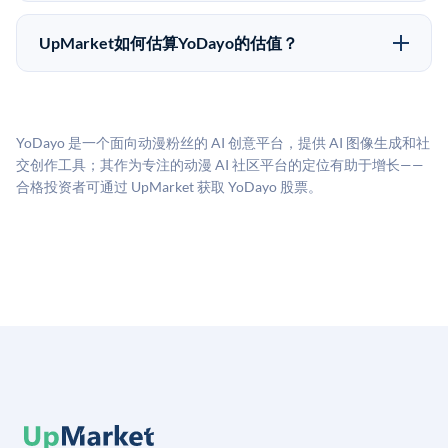
UpMarket上大多数Pre-IPO产品的最低投资金额为
市场条件。任何退出的时间都是不可预测的，投资者应
50,000美元。具体金额可能因产品和股份供应情况而有
做好多年持有的准备。
UpMarket如何估算YoDayo的估值？
所不同。创建 UpMarket账户或浏览可用投资无需任何
UpMarket的估值为，基于专有模型，综合多个数据来
费用。投资者仅在完成投资时支付交易相关费用。
源：融资轮次数据（Caplight）、营收估算（Sacra）、
二级市场定价以及上市公司可比数据。该模型对上市公
YoDayo 是一个面向动漫粉丝的 AI 创意平台，提供 AI 图像生成和社
司可比倍数应用私有公司折扣，以反映流动性不足和信
交创作工具；其作为专注的动漫 AI 社区平台的定位有助于增长——
息不对称。此估值不构成投资建议，可能与实际交易价
合格投资者可通过 UpMarket 获取 YoDayo 股票。
格存在重大差异。