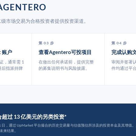
GENTERO
 通过二级市场交易为合格投资者提供投资渠道。
第 03 步
第 04 步
t 账户
查看Agentero可投项目
完成认购
认证，通常需 1
在做出任何承诺前，提供完整
审阅并签署
册后指派持牌
的募集说明书与风险披露。
件均通过平
撮合超过 13 亿美元的另类投资*
月 31 日，通过 UpMarket 平台撮合的历史交易量与估值预估所涉及的投资本金及其增值。其中约
未来结果。