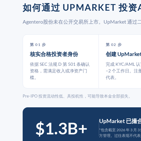
如何通过 UPMARKET 投资A
Agentero股份未在公开交易所上市。UpMarket
第 01 步
第 02 步
核实合格投资者身份
创建 UpMarke
依据 SEC 法规 D 第 501 条确认
完成 KYC/AML 
资格，需满足收入或净资产门
–2 个工作日。注
槛。
代表。
Pre-IPO 投资流动性低、具投机性，可能导致本金全部损失。
UpMarket 已
$1.3B+
*包含截至 2026 年 3 
方管理。过往表现不代表