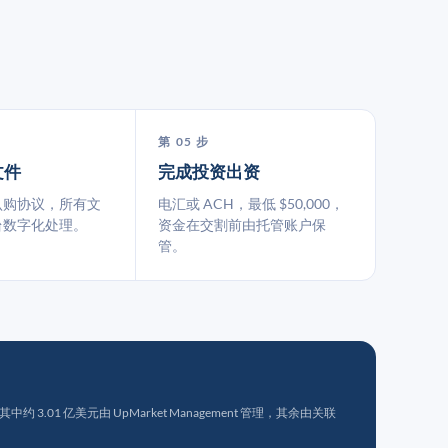
第 05 步
文件
完成投资出资
认购协议，所有文
电汇或 ACH，最低 $50,000，
台数字化处理。
资金在交割前由托管账户保
管。
 3.01 亿美元由 UpMarket Management 管理，其余由关联