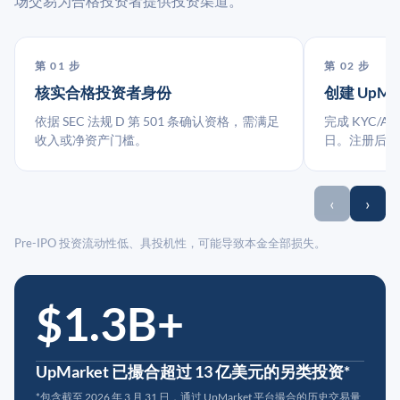
场交易为合格投资者提供投资渠道。
第 01 步
第 02 步
核实合格投资者身份
创建 UpMa
依据 SEC 法规 D 第 501 条确认资格，需满足
完成 KYC/A
收入或净资产门槛。
日。注册后指
‹
›
Pre-IPO 投资流动性低、具投机性，可能导致本金全部损失。
$1.3B+
UpMarket 已撮合超过 13 亿美元的另类投资*
*包含截至 2026 年 3 月 31 日，通过 UpMarket 平台撮合的历史交易量