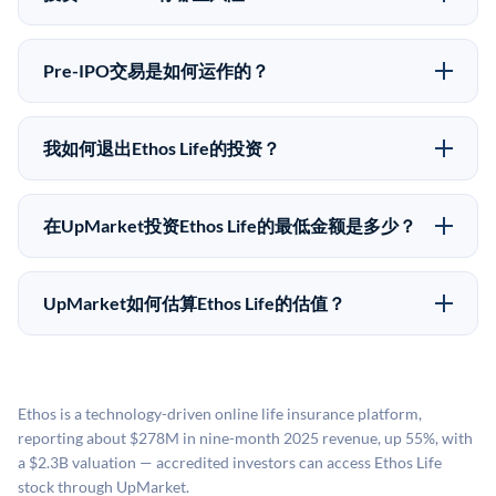
向。所有Pre-IPO产品视供应情况而定，最低投资金额为
Pre-IPO投资存在重大风险。Ethos Life的股份流动性
50,000美元。UpMarket是FINRA注册的经纪交易商，
低，意味着没有公开市场可以快速出售。不存在确定的
自2019年以来已经纪超过5亿美元的另类投资。
Pre-IPO交易是如何运作的？
退出时间表或回报保证。该投资具有投机性质，投资者
在Pre-IPO交易中，合格投资者通过二级市场平台从现有
应做好可能全部损失的准备。私有公司的估值在融资轮
股东（如员工、早期投资者或其他持有人）处购买股
次之间可能大幅波动。投资者应在投资前咨询其财务顾
我如何退出Ethos Life的投资？
份。公司本身不会在这些交易中发行新股。UpMarket作
问并审阅所有发行文件。
Pre-IPO持股主要有两种退出途径：在二级市场将股份出
为FINRA注册的经纪交易商促成这些交易，代表双方处
售给其他买家，或持有直到公司完成IPO或被收购。两
理合规、文件和结算事宜。
在UpMarket投资Ethos Life的最低金额是多少？
种途径都受限于转让限制、公司批准（优先购买权）和
UpMarket上大多数Pre-IPO产品的最低投资金额为
市场条件。任何退出的时间都是不可预测的，投资者应
50,000美元。具体金额可能因产品和股份供应情况而有
做好多年持有的准备。
UpMarket如何估算Ethos Life的估值？
所不同。创建 UpMarket账户或浏览可用投资无需任何
UpMarket的估值为，基于专有模型，综合多个数据来
费用。投资者仅在完成投资时支付交易相关费用。
源：融资轮次数据（Caplight）、营收估算（Sacra）、
二级市场定价以及上市公司可比数据。该模型对上市公
Ethos is a technology-driven online life insurance platform,
司可比倍数应用私有公司折扣，以反映流动性不足和信
reporting about $278M in nine-month 2025 revenue, up 55%, with
息不对称。此估值不构成投资建议，可能与实际交易价
a $2.3B valuation — accredited investors can access Ethos Life
格存在重大差异。
stock through UpMarket.