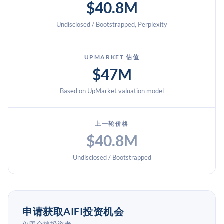
$40.8M
Undisclosed / Bootstrapped, Perplexity
UPMARKET 估值
$47M
Based on UpMarket valuation model
上一轮价格
$40.8M
Undisclosed / Bootstrapped
申请获取AIFI投资机会