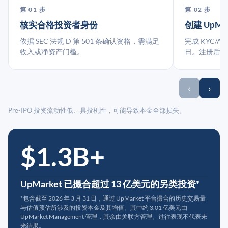
第 01 步
第 02 步
核实合格投资者身份
创建 UpMa
依据 SEC 法规 D 第 501 条确认资格，需满足
完成 KYC/A
收入或净资产门槛。
日。注册后指
‹
›
Pre-IPO 投资流动性低、具投机性，可能导致本金全部损失。
$1.3B+
UpMarket 已撮合超过 13 亿美元的另类投资*
*包含截至 2026 年 3 月 31 日，通过 UpMarket 平台撮合的历史交易量
与估值预估所涉及的投资本金及其增值。其中约 3.01 亿美元由
UpMarket Management 管理，其余由关联方管理。过往表现不代表未
来结果。