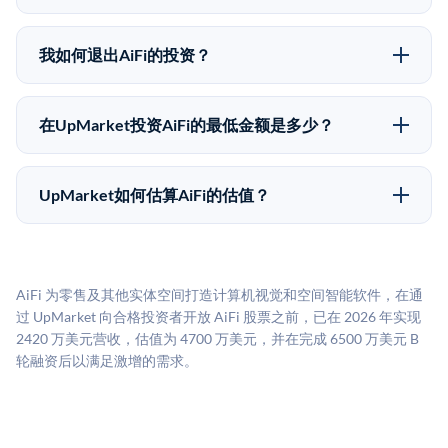
表或回报保证。该投资具有投机性质，投资者应做好可
在Pre-IPO交易中，合格投资者通过二级市场平台从现有
能全部损失的准备。私有公司的估值在融资轮次之间可
股东（如员工、早期投资者或其他持有人）处购买股
能大幅波动。投资者应在投资前咨询其财务顾问并审阅
我如何退出AiFi的投资？
份。公司本身不会在这些交易中发行新股。UpMarket作
所有发行文件。
Pre-IPO持股主要有两种退出途径：在二级市场将股份出
为FINRA注册的经纪交易商促成这些交易，代表双方处
售给其他买家，或持有直到公司完成IPO或被收购。两
理合规、文件和结算事宜。
在UpMarket投资AiFi的最低金额是多少？
种途径都受限于转让限制、公司批准（优先购买权）和
UpMarket上大多数Pre-IPO产品的最低投资金额为
市场条件。任何退出的时间都是不可预测的，投资者应
50,000美元。具体金额可能因产品和股份供应情况而有
做好多年持有的准备。
UpMarket如何估算AiFi的估值？
所不同。创建 UpMarket账户或浏览可用投资无需任何
UpMarket的估值为，基于专有模型，综合多个数据来
费用。投资者仅在完成投资时支付交易相关费用。
源：融资轮次数据（Caplight）、营收估算（Sacra）、
二级市场定价以及上市公司可比数据。该模型对上市公
AiFi 为零售及其他实体空间打造计算机视觉和空间智能软件，在通
司可比倍数应用私有公司折扣，以反映流动性不足和信
过 UpMarket 向合格投资者开放 AiFi 股票之前，已在 2026 年实现
息不对称。此估值不构成投资建议，可能与实际交易价
2420 万美元营收，估值为 4700 万美元，并在完成 6500 万美元 B
格存在重大差异。
轮融资后以满足激增的需求。