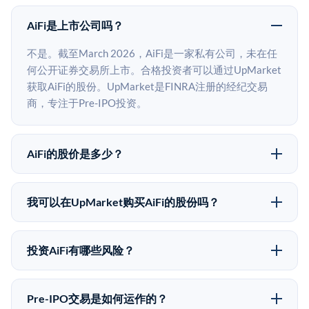
AiFi是上市公司吗？
不是。截至March 2026，AiFi是一家私有公司，未在任
何公开证券交易所上市。合格投资者可以通过UpMarket
获取AiFi的股份。UpMarket是FINRA注册的经纪交易
商，专注于Pre-IPO投资。
AiFi的股价是多少？
AiFi没有公开股价，因为它是一家私有公司。最近的已
知股价来自其最近一轮融资。 二级市场上的Pre-IPO股
我可以在UpMarket购买AiFi的股份吗？
价可能因供需和市场条件而与最近一轮融资价格有所不
可以。合格投资者可以通过填写本页表单或在
同。
upmarket.co创建账户来表达对AiFi股份的投资意向。所
投资AiFi有哪些风险？
有Pre-IPO产品视供应情况而定，最低投资金额为
Pre-IPO投资存在重大风险。AiFi的股份流动性低，意味
50,000美元。UpMarket是FINRA注册的经纪交易商，
着没有公开市场可以快速出售。不存在确定的退出时间
自2019年以来已经纪超过5亿美元的另类投资。
Pre-IPO交易是如何运作的？