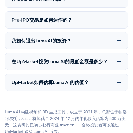
向。所有Pre-IPO产品视供应情况而定，最低投资金额为
Pre-IPO投资存在重大风险。Luma AI的股份流动性低，
50,000美元。UpMarket是FINRA注册的经纪交易商，
意味着没有公开市场可以快速出售。不存在确定的退出
自2019年以来已经纪超过5亿美元的另类投资。
Pre-IPO交易是如何运作的？
时间表或回报保证。该投资具有投机性质，投资者应做
在Pre-IPO交易中，合格投资者通过二级市场平台从现有
好可能全部损失的准备。私有公司的估值在融资轮次之
股东（如员工、早期投资者或其他持有人）处购买股
间可能大幅波动。投资者应在投资前咨询其财务顾问并
我如何退出Luma AI的投资？
份。公司本身不会在这些交易中发行新股。UpMarket作
审阅所有发行文件。
Pre-IPO持股主要有两种退出途径：在二级市场将股份出
为FINRA注册的经纪交易商促成这些交易，代表双方处
售给其他买家，或持有直到公司完成IPO或被收购。两
理合规、文件和结算事宜。
在UpMarket投资Luma AI的最低金额是多少？
种途径都受限于转让限制、公司批准（优先购买权）和
UpMarket上大多数Pre-IPO产品的最低投资金额为
市场条件。任何退出的时间都是不可预测的，投资者应
50,000美元。具体金额可能因产品和股份供应情况而有
做好多年持有的准备。
UpMarket如何估算Luma AI的估值？
所不同。创建 UpMarket账户或浏览可用投资无需任何
UpMarket的估值为，基于专有模型，综合多个数据来
费用。投资者仅在完成投资时支付交易相关费用。
源：融资轮次数据（Caplight）、营收估算（Sacra）、
二级市场定价以及上市公司可比数据。该模型对上市公
Luma AI 构建视频和 3D 生成工具，成立于 2021 年，总部位于帕洛
司可比倍数应用私有公司折扣，以反映流动性不足和信
阿尔托，Sacra 将其截至 2024 年 12 月的年化收入估算为 800 万美
息不对称。此估值不构成投资建议，可能与实际交易价
元，这表明其已初步获得商业 traction——合格投资者可以通过
格存在重大差异。
UpMarket 购买 Luma AI 股票。