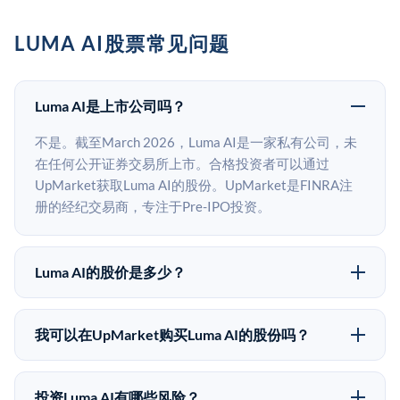
LUMA AI股票常见问题
Luma AI是上市公司吗？
不是。截至March 2026，Luma AI是一家私有公司，未
在任何公开证券交易所上市。合格投资者可以通过
UpMarket获取Luma AI的股份。UpMarket是FINRA注
册的经纪交易商，专注于Pre-IPO投资。
Luma AI的股价是多少？
Luma AI没有公开股价，因为它是一家私有公司。最近的
已知股价来自其最近一轮融资。 二级市场上的Pre-IPO
我可以在UpMarket购买Luma AI的股份吗？
股价可能因供需和市场条件而与最近一轮融资价格有所
可以。合格投资者可以通过填写本页表单或在
不同。
upmarket.co创建账户来表达对Luma AI股份的投资意
投资Luma AI有哪些风险？