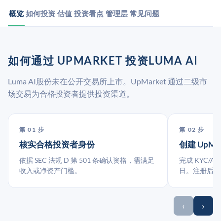
概览
如何投资
估值
投资看点
管理层
常见问题
如何通过 UPMARKET 投资LUMA AI
Luma AI股份未在公开交易所上市。UpMarket 通过二级市
场交易为合格投资者提供投资渠道。
第 01 步
第 02 步
核实合格投资者身份
创建 UpMa
依据 SEC 法规 D 第 501 条确认资格，需满足
完成 KYC/A
收入或净资产门槛。
日。注册后指
‹
›