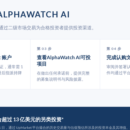
LPHAWATCH AI
rket 通过二级市场交易为合格投资者提供投资渠道。
第 03 步
第 04 步
t 账户
查看AlphaWatch AI可投
完成认购
项目
认证，通常需 1
审阅并签署
册后指派持牌
件均通过平
在做出任何承诺前，提供完整
的募集说明书与风险披露。
撮合超过 13 亿美元的另类投资*
月 31 日，通过 UpMarket 平台撮合的历史交易量与估值预估所涉及的投资本金及其增值。其中约