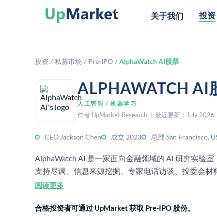
投资
关于我们
投资
/
私募市场
/
Pre-IPO
/
AlphaWatch AI股票
ALPHAWATCH
人工智能 / 机器学习
作者 UpMarket Research | 最近更新：July 2026
CEO Jackson Chen
成立 2023
总部 San Francisco, U
AlphaWatch AI 是一家面向金融领域的 AI 研
支持尽调、信息来源挖掘、专家电话访谈、投委会材
理，用于处理 PDF、Word 文件和内部知识库。
阅读更多
合格投资者可通过 UpMarket 获取 Pre-IPO 股份。