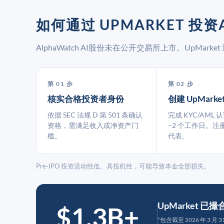
如何通过 UPMARKET 投资A
AlphaWatch AI股份未在公开交易所上市。UpMa
第 01 步
第 02 步
核实合格投资者身份
创建 UpMarke
依据 SEC 法规 D 第 501 条确认
完成 KYC/AML 
资格，需满足收入或净资产门
–2 个工作日。注
槛。
代表。
Pre-IPO 投资流动性低、具投机性，可能导致本金全部损失。
UpMarket 已
$1.3B+
*包含截至 2026 年 3 