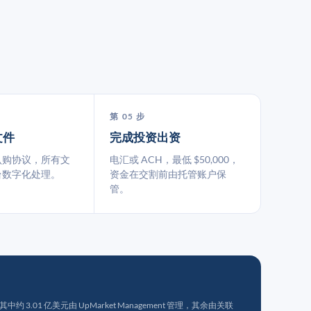
第 05 步
文件
完成投资出资
认购协议，所有文
电汇或 ACH，最低 $50,000，
台数字化处理。
资金在交割前由托管账户保
管。
 3.01 亿美元由 UpMarket Management 管理，其余由关联