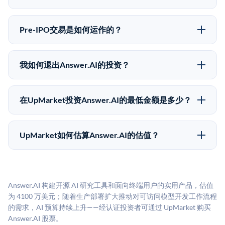
向。所有Pre-IPO产品视供应情况而定，最低投资金额为
Pre-IPO投资存在重大风险。Answer.AI的股份流动性
50,000美元。UpMarket是FINRA注册的经纪交易商，
低，意味着没有公开市场可以快速出售。不存在确定的
自2019年以来已经纪超过5亿美元的另类投资。
Pre-IPO交易是如何运作的？
退出时间表或回报保证。该投资具有投机性质，投资者
在Pre-IPO交易中，合格投资者通过二级市场平台从现有
应做好可能全部损失的准备。私有公司的估值在融资轮
股东（如员工、早期投资者或其他持有人）处购买股
次之间可能大幅波动。投资者应在投资前咨询其财务顾
我如何退出Answer.AI的投资？
份。公司本身不会在这些交易中发行新股。UpMarket作
问并审阅所有发行文件。
Pre-IPO持股主要有两种退出途径：在二级市场将股份出
为FINRA注册的经纪交易商促成这些交易，代表双方处
售给其他买家，或持有直到公司完成IPO或被收购。两
理合规、文件和结算事宜。
在UpMarket投资Answer.AI的最低金额是多少？
种途径都受限于转让限制、公司批准（优先购买权）和
UpMarket上大多数Pre-IPO产品的最低投资金额为
市场条件。任何退出的时间都是不可预测的，投资者应
50,000美元。具体金额可能因产品和股份供应情况而有
做好多年持有的准备。
UpMarket如何估算Answer.AI的估值？
所不同。创建 UpMarket账户或浏览可用投资无需任何
UpMarket的估值为，基于专有模型，综合多个数据来
费用。投资者仅在完成投资时支付交易相关费用。
源：融资轮次数据（Caplight）、营收估算（Sacra）、
二级市场定价以及上市公司可比数据。该模型对上市公
Answer.AI 构建开源 AI 研究工具和面向终端用户的实用产品，估值
司可比倍数应用私有公司折扣，以反映流动性不足和信
为 4100 万美元；随着生产部署扩大推动对可访问模型开发工作流程
息不对称。此估值不构成投资建议，可能与实际交易价
的需求，AI 预算持续上升——经认证投资者可通过 UpMarket 购买
格存在重大差异。
Answer.AI 股票。