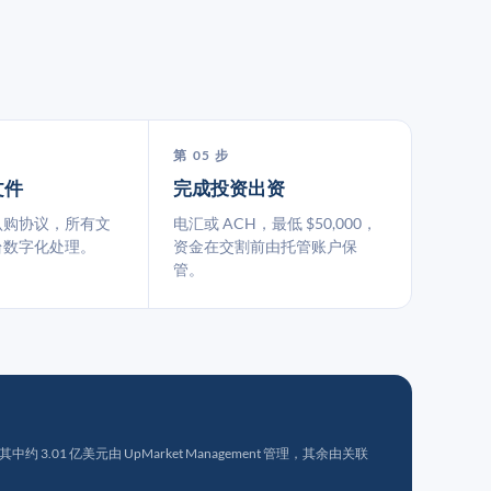
第 05 步
文件
完成投资出资
认购协议，所有文
电汇或 ACH，最低 $50,000，
台数字化处理。
资金在交割前由托管账户保
管。
 3.01 亿美元由 UpMarket Management 管理，其余由关联