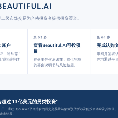
AUTIFUL.AI
ket 通过二级市场交易为合格投资者提供投资渠道。
第 03 步
第 04 步
t 账户
查看Beautiful.AI可投项
完成认购
目
认证，通常需 1
审阅并签署
册后指派持牌
件均通过平
在做出任何承诺前，提供完整
的募集说明书与风险披露。
撮合超过 13 亿美元的另类投资*
月 31 日，通过 UpMarket 平台撮合的历史交易量与估值预估所涉及的投资本金及其增值。其中约
未来结果。