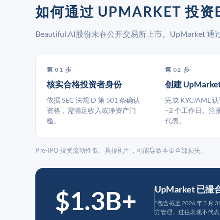
如何通过 UPMARKET 投资BE
Beautiful.AI股份未在公开交易所上市。UpMar
第 01 步
第 02 步
核实合格投资者身份
创建 UpMarke
依据 SEC 法规 D 第 501 条确认
完成 KYC/AML 
资格，需满足收入或净资产门
–2 个工作日。注
槛。
代表。
Pre-IPO 投资流动性低、具投机性，可能导致本金全部损失。
UpMarket 已
$1.3B+
*包含截至 2026 年 3 
方管理。过往表现不代表