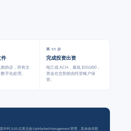
第 05 步
文件
完成投资出资
认购协议，所有文
电汇或 ACH，最低 $50,000，
台数字化处理。
资金在交割前由托管账户保
管。
 3.01 亿美元由 UpMarket Management 管理，其余由关联