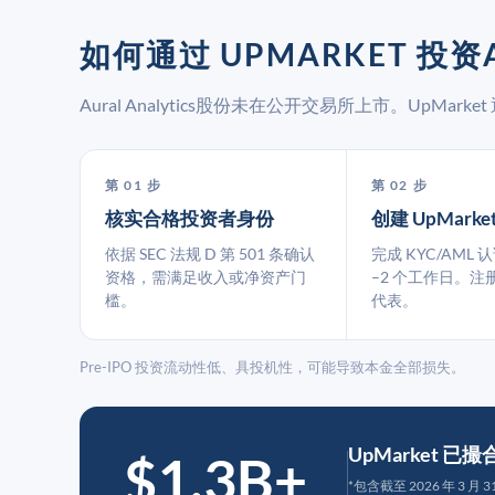
如何通过 UPMARKET 投资AU
Aural Analytics股份未在公开交易所上市。UpM
第 01 步
第 02 步
核实合格投资者身份
创建 UpMarke
依据 SEC 法规 D 第 501 条确认
完成 KYC/AML 
资格，需满足收入或净资产门
–2 个工作日。注
槛。
代表。
Pre-IPO 投资流动性低、具投机性，可能导致本金全部损失。
UpMarket 已
$1.3B+
*包含截至 2026 年 3 