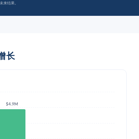
未来结果。
与增长
$4.9M