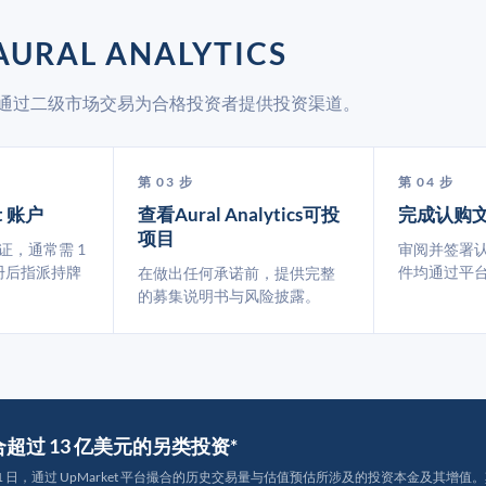
RAL ANALYTICS
arket 通过二级市场交易为合格投资者提供投资渠道。
第 03 步
第 04 步
t 账户
查看Aural Analytics可投
完成认购
项目
认证，通常需 1
审阅并签署
册后指派持牌
件均通过平
在做出任何承诺前，提供完整
的募集说明书与风险披露。
撮合超过 13 亿美元的另类投资*
月 31 日，通过 UpMarket 平台撮合的历史交易量与估值预估所涉及的投资本金及其增值。其中约