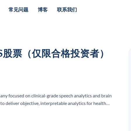
常见问题
博客
联系我们
TICS股票（仅限合格投资者）
pany focused on clinical-grade speech analytics and brain
o deliver objective, interpretable analytics for health