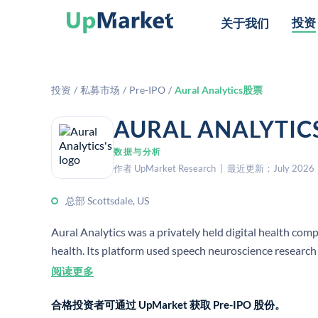
投资
关于我们
投资
/
私募市场
/
Pre-IPO
/
Aural Analytics股票
AURAL ANALY
数据与分析
作者 UpMarket Research | 最近更新：July 2026
总部 Scottsdale, US
Aural Analytics was a privately held digital health com
health. Its platform used speech neuroscience research t
applications.
阅读更多
合格投资者可通过 UpMarket 获取 Pre-IPO 股份。