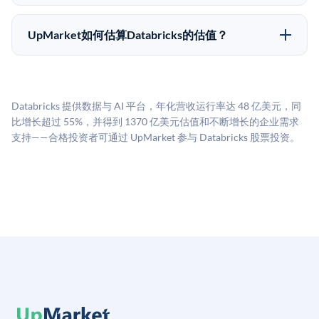
UpMarket上大多数Pre-IPO产品的最低投资金额为
市场条件。任何退出的时间都是不可预测的，投资者应
50,000美元。具体金额可能因产品和股份供应情况而有
做好多年持有的准备。
UpMarket如何估算Databricks的估值？
所不同。创建 UpMarket账户或浏览可用投资无需任何
UpMarket的估值为，基于专有模型，综合多个数据来
费用。投资者仅在完成投资时支付交易相关费用。
源：融资轮次数据（Caplight）、营收估算（Sacra）、
二级市场定价以及上市公司可比数据。该模型对上市公
Databricks 提供数据与 AI 平台，年化营收运行率达 48 亿美元，同
司可比倍数应用私有公司折扣，以反映流动性不足和信
比增长超过 55%，并得到 1370 亿美元估值和不断增长的企业需求
息不对称。此估值不构成投资建议，可能与实际交易价
支持——合格投资者可通过 UpMarket 参与 Databricks 股票投资。
格存在重大差异。