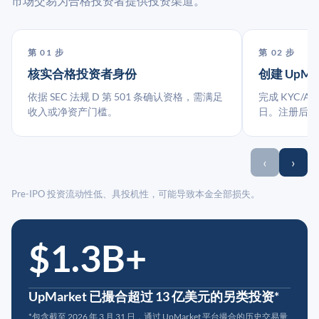
市场交易为合格投资者提供投资渠道。
第 01 步
第 02 步
核实合格投资者身份
创建 UpMa
依据 SEC 法规 D 第 501 条确认资格，需满足
完成 KYC/A
收入或净资产门槛。
日。注册后指
‹
›
Pre-IPO 投资流动性低、具投机性，可能导致本金全部损失。
$1.3B+
UpMarket 已撮合超过 13 亿美元的另类投资*
*包含截至 2026 年 3 月 31 日，通过 UpMarket 平台撮合的历史交易量