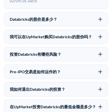
02/09/26, Sacra
Databricks的股价是多少？
Databricks没有公开股价，因为它是一家私有公司。最
近的已知股价来自其最近一轮融资。Growth, 02/09/26,
我可以在UpMarket购买Databricks的股份吗？
Sacra 二级市场上的Pre-IPO股价可能因供需和市场条件
可以。合格投资者可以通过填写本页表单或在
而与最近一轮融资价格有所不同。
upmarket.co创建账户来表达对Databricks股份的投资意
投资Databricks有哪些风险？
向。所有Pre-IPO产品视供应情况而定，最低投资金额为
Pre-IPO投资存在重大风险。Databricks的股份流动性
50,000美元。UpMarket是FINRA注册的经纪交易商，
低，意味着没有公开市场可以快速出售。不存在确定的
自2019年以来已经纪超过5亿美元的另类投资。
Pre-IPO交易是如何运作的？
退出时间表或回报保证。该投资具有投机性质，投资者
在Pre-IPO交易中，合格投资者通过二级市场平台从现有
应做好可能全部损失的准备。私有公司的估值在融资轮
股东（如员工、早期投资者或其他持有人）处购买股
次之间可能大幅波动。投资者应在投资前咨询其财务顾
我如何退出Databricks的投资？
份。公司本身不会在这些交易中发行新股。UpMarket作
问并审阅所有发行文件。
Pre-IPO持股主要有两种退出途径：在二级市场将股份出
为FINRA注册的经纪交易商促成这些交易，代表双方处
售给其他买家，或持有直到公司完成IPO或被收购。两
理合规、文件和结算事宜。
在UpMarket投资Databricks的最低金额是多少？
种途径都受限于转让限制、公司批准（优先购买权）和