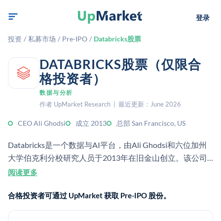
登录
投资
/
私募市场
/
Pre-IPO
/
Databricks股票
DATABRICKS股票（仅限合
格投资者）
数据与分析
作者 UpMarket Research | 最近更新：June 2026
CEO Ali Ghodsi
成立 2013
总部 San Francisco, US
Databricks是一个数据与AI平台，由Ali Ghodsi和六位加州
大学伯克利分校研究人员于2013年在旧金山创立。该公司
提供数据湖仓软件，用于管理、查询和分析企业级数据和AI
阅读更多
工作负载。据Sacra估计，截至2026年2月，Databricks的年
合格投资者可通过 UpMarket 获取 Pre-IPO 股份。
化收入约为54亿美元，同比增长约55%。该公司于2026年2
月完成了一轮融资，估值为1340亿美元（Sacra），总融资