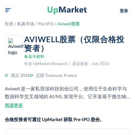
登录
投资
/
私募市场
/
Pre-IPO
/
Aviwell股票
AVIWELL股票（仅限合格投
资者）
食品与饮料
作者 UpMarket Research | 最近更新：July 2026
成立 2016
总部 Toulouse, France
Aviwell 是一家私营深科技初创公司，使用位于生命科学与
数据科学交叉领域的 AI/ML 发现平台。它开发基于微生物
群的可持续营养解决方案，以提升动物健康和性能。
阅读更多
合格投资者可通过 UpMarket 获取 Pre-IPO 股份。