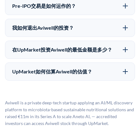
意味着没有公开市场可以快速出售。不存在确定的退出
自2019年以来已经纪超过5亿美元的另类投资。
Pre-IPO交易是如何运作的？
时间表或回报保证。该投资具有投机性质，投资者应做
在Pre-IPO交易中，合格投资者通过二级市场平台从现有
好可能全部损失的准备。私有公司的估值在融资轮次之
股东（如员工、早期投资者或其他持有人）处购买股
间可能大幅波动。投资者应在投资前咨询其财务顾问并
我如何退出Aviwell的投资？
份。公司本身不会在这些交易中发行新股。UpMarket作
审阅所有发行文件。
Pre-IPO持股主要有两种退出途径：在二级市场将股份出
为FINRA注册的经纪交易商促成这些交易，代表双方处
售给其他买家，或持有直到公司完成IPO或被收购。两
理合规、文件和结算事宜。
在UpMarket投资Aviwell的最低金额是多少？
种途径都受限于转让限制、公司批准（优先购买权）和
UpMarket上大多数Pre-IPO产品的最低投资金额为
市场条件。任何退出的时间都是不可预测的，投资者应
50,000美元。具体金额可能因产品和股份供应情况而有
做好多年持有的准备。
UpMarket如何估算Aviwell的估值？
所不同。创建 UpMarket账户或浏览可用投资无需任何
UpMarket的估值为，基于专有模型，综合多个数据来
费用。投资者仅在完成投资时支付交易相关费用。
源：融资轮次数据（Caplight）、营收估算（Sacra）、
二级市场定价以及上市公司可比数据。该模型对上市公
Aviwell is a private deep-tech startup applying an AI/ML discovery
司可比倍数应用私有公司折扣，以反映流动性不足和信
platform to microbiota-based sustainable nutritional solutions and
息不对称。此估值不构成投资建议，可能与实际交易价
raised €11m in its Series A to scale Aneto AI, — accredited
格存在重大差异。
investors can access Aviwell stock through UpMarket.