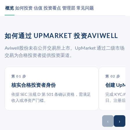
概览
如何投资
估值
投资看点
管理层
常见问题
如何通过 UPMARKET 投资AVIWELL
Aviwell股份未在公开交易所上市。UpMarket 通过二级市场
交易为合格投资者提供投资渠道。
第 01 步
第 02 步
核实合格投资者身份
创建 UpMa
依据 SEC 法规 D 第 501 条确认资格，需满足
完成 KYC/A
收入或净资产门槛。
日。注册后指
‹
›