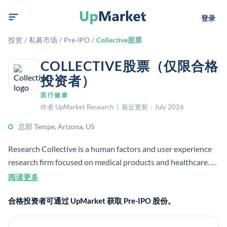
登录
投资
/
私募市场
/
Pre-IPO
/
Collective股票
COLLECTIVE股票（仅限合格
投资者）
医疗健康
作者 UpMarket Research | 最近更新：July 2026
总部 Tempe, Arizona, US
Research Collective is a human factors and user experience
research firm focused on medical products and healthcare. It
helps clients design and evaluate products to improve
阅读更多
usability, safety, and regulatory readiness.
合格投资者可通过 UpMarket 获取 Pre-IPO 股份。