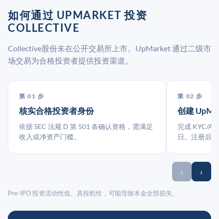
如何通过 UPMARKET 投资
COLLECTIVE
Collective股份未在公开交易所上市。UpMarket 通过二级市
场交易为合格投资者提供投资渠道。
第 01 步
第 02 步
核实合格投资者身份
创建 UpMa
依据 SEC 法规 D 第 501 条确认资格，需满足
完成 KYC/A
收入或净资产门槛。
日。注册后指
‹
›
Pre-IPO 投资流动性低、具投机性，可能导致本金全部损失。