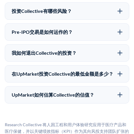
可以。合格投资者可以通过填写本页表单或在
有所不同。
upmarket.co创建账户来表达对Collective股份的投资意
投资Collective有哪些风险？
向。所有Pre-IPO产品视供应情况而定，最低投资金额为
Pre-IPO投资存在重大风险。Collective的股份流动性
50,000美元。UpMarket是FINRA注册的经纪交易商，
低，意味着没有公开市场可以快速出售。不存在确定的
自2019年以来已经纪超过5亿美元的另类投资。
Pre-IPO交易是如何运作的？
退出时间表或回报保证。该投资具有投机性质，投资者
在Pre-IPO交易中，合格投资者通过二级市场平台从现有
应做好可能全部损失的准备。私有公司的估值在融资轮
股东（如员工、早期投资者或其他持有人）处购买股
次之间可能大幅波动。投资者应在投资前咨询其财务顾
我如何退出Collective的投资？
份。公司本身不会在这些交易中发行新股。UpMarket作
问并审阅所有发行文件。
Pre-IPO持股主要有两种退出途径：在二级市场将股份出
为FINRA注册的经纪交易商促成这些交易，代表双方处
售给其他买家，或持有直到公司完成IPO或被收购。两
理合规、文件和结算事宜。
在UpMarket投资Collective的最低金额是多少？
种途径都受限于转让限制、公司批准（优先购买权）和
UpMarket上大多数Pre-IPO产品的最低投资金额为
市场条件。任何退出的时间都是不可预测的，投资者应
50,000美元。具体金额可能因产品和股份供应情况而有
做好多年持有的准备。
UpMarket如何估算Collective的估值？
所不同。创建 UpMarket账户或浏览可用投资无需任何
UpMarket的估值为，基于专有模型，综合多个数据来
费用。投资者仅在完成投资时支付交易相关费用。
源：融资轮次数据（Caplight）、营收估算（Sacra）、
二级市场定价以及上市公司可比数据。该模型对上市公
Research Collective 将人因工程和用户体验研究应用于医疗产品和
司可比倍数应用私有公司折扣，以反映流动性不足和信
医疗保健，并以关键绩效指标（KPI）作为其向风投支持团队扩张的