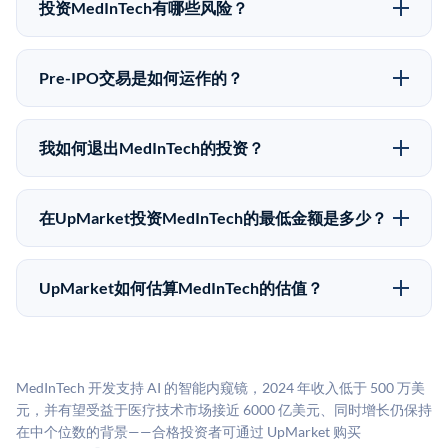
upmarket.co创建账户来表达对MedInTech股份的投资意
投资MedInTech有哪些风险？
向。所有Pre-IPO产品视供应情况而定，最低投资金额为
Pre-IPO投资存在重大风险。MedInTech的股份流动性
50,000美元。UpMarket是FINRA注册的经纪交易商，
低，意味着没有公开市场可以快速出售。不存在确定的
自2019年以来已经纪超过5亿美元的另类投资。
Pre-IPO交易是如何运作的？
退出时间表或回报保证。该投资具有投机性质，投资者
在Pre-IPO交易中，合格投资者通过二级市场平台从现有
应做好可能全部损失的准备。私有公司的估值在融资轮
股东（如员工、早期投资者或其他持有人）处购买股
次之间可能大幅波动。投资者应在投资前咨询其财务顾
我如何退出MedInTech的投资？
份。公司本身不会在这些交易中发行新股。UpMarket作
问并审阅所有发行文件。
Pre-IPO持股主要有两种退出途径：在二级市场将股份出
为FINRA注册的经纪交易商促成这些交易，代表双方处
售给其他买家，或持有直到公司完成IPO或被收购。两
理合规、文件和结算事宜。
在UpMarket投资MedInTech的最低金额是多少？
种途径都受限于转让限制、公司批准（优先购买权）和
UpMarket上大多数Pre-IPO产品的最低投资金额为
市场条件。任何退出的时间都是不可预测的，投资者应
50,000美元。具体金额可能因产品和股份供应情况而有
做好多年持有的准备。
UpMarket如何估算MedInTech的估值？
所不同。创建 UpMarket账户或浏览可用投资无需任何
UpMarket的估值为，基于专有模型，综合多个数据来
费用。投资者仅在完成投资时支付交易相关费用。
源：融资轮次数据（Caplight）、营收估算（Sacra）、
二级市场定价以及上市公司可比数据。该模型对上市公
MedInTech 开发支持 AI 的智能内窥镜，2024 年收入低于 500 万美
司可比倍数应用私有公司折扣，以反映流动性不足和信
元，并有望受益于医疗技术市场接近 6000 亿美元、同时增长仍保持
息不对称。此估值不构成投资建议，可能与实际交易价
在中个位数的背景——合格投资者可通过 UpMarket 购买