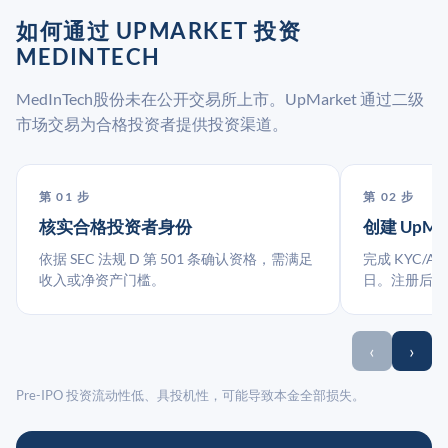
如何通过 UPMARKET 投资
MEDINTECH
MedInTech股份未在公开交易所上市。UpMarket 通过二级
市场交易为合格投资者提供投资渠道。
第 01 步
第 02 步
核实合格投资者身份
创建 UpMa
依据 SEC 法规 D 第 501 条确认资格，需满足
完成 KYC/A
收入或净资产门槛。
日。注册后指
‹
›
Pre-IPO 投资流动性低、具投机性，可能导致本金全部损失。