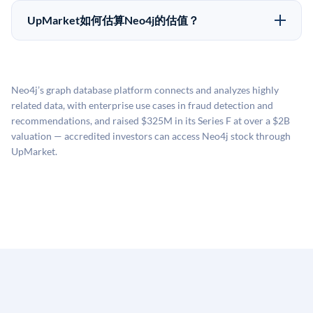
市场条件。任何退出的时间都是不可预测的，投资者应
50,000美元。具体金额可能因产品和股份供应情况而有
做好多年持有的准备。
UpMarket如何估算Neo4j的估值？
所不同。创建 UpMarket账户或浏览可用投资无需任何
UpMarket的估值为，基于专有模型，综合多个数据来
费用。投资者仅在完成投资时支付交易相关费用。
源：融资轮次数据（Caplight）、营收估算（Sacra）、
二级市场定价以及上市公司可比数据。该模型对上市公
Neo4j’s graph database platform connects and analyzes highly
司可比倍数应用私有公司折扣，以反映流动性不足和信
related data, with enterprise use cases in fraud detection and
息不对称。此估值不构成投资建议，可能与实际交易价
recommendations, and raised $325M in its Series F at over a $2B
格存在重大差异。
valuation — accredited investors can access Neo4j stock through
UpMarket.