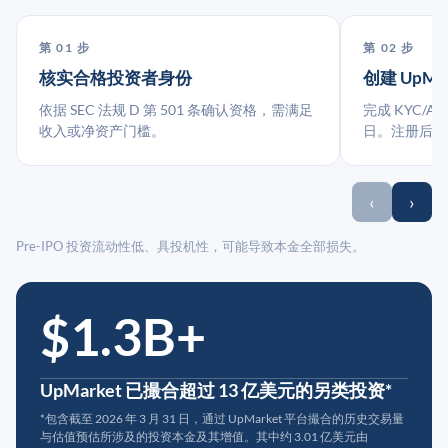
第 01 步
第 02 步
核实合格投资者身份
创建 UpMa
依据 SEC 法规 D 第 501 条确认资格，需满足
完成 KYC/A
收入或净资产门槛。
日。注册后指
‹
›
Pre-IPO 投资流动性低、具投机性，可能导致本金全部损失。
$1.3B+
UpMarket 已撮合超过 13 亿美元的另类投资*
*包含截至 2026 年 3 月 31 日，通过 UpMarket 平台撮合的历史交易量
与估值预估所涉及的投资本金及其增值。其中约 3.01 亿美元由