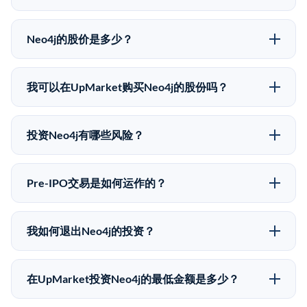
Neo4j的股价是多少？
Neo4j没有公开股价，因为它是一家私有公司。最近的已
知股价来自其最近一轮融资。 二级市场上的Pre-IPO股
我可以在UpMarket购买Neo4j的股份吗？
价可能因供需和市场条件而与最近一轮融资价格有所不
可以。合格投资者可以通过填写本页表单或在
同。
upmarket.co创建账户来表达对Neo4j股份的投资意向。
投资Neo4j有哪些风险？
所有Pre-IPO产品视供应情况而定，最低投资金额为
Pre-IPO投资存在重大风险。Neo4j的股份流动性低，意
50,000美元。UpMarket是FINRA注册的经纪交易商，
味着没有公开市场可以快速出售。不存在确定的退出时
自2019年以来已经纪超过5亿美元的另类投资。
Pre-IPO交易是如何运作的？
间表或回报保证。该投资具有投机性质，投资者应做好
在Pre-IPO交易中，合格投资者通过二级市场平台从现有
可能全部损失的准备。私有公司的估值在融资轮次之间
股东（如员工、早期投资者或其他持有人）处购买股
可能大幅波动。投资者应在投资前咨询其财务顾问并审
我如何退出Neo4j的投资？
份。公司本身不会在这些交易中发行新股。UpMarket作
阅所有发行文件。
Pre-IPO持股主要有两种退出途径：在二级市场将股份出
为FINRA注册的经纪交易商促成这些交易，代表双方处
售给其他买家，或持有直到公司完成IPO或被收购。两
理合规、文件和结算事宜。
在UpMarket投资Neo4j的最低金额是多少？
种途径都受限于转让限制、公司批准（优先购买权）和
UpMarket上大多数Pre-IPO产品的最低投资金额为