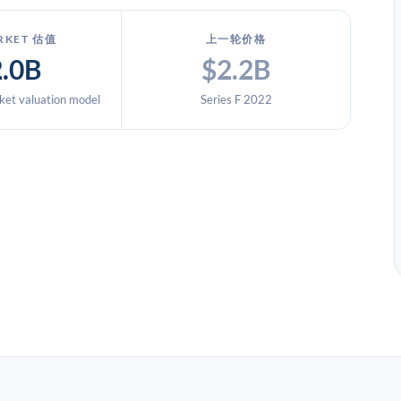
RKET 估值
上一轮价格
2.0B
$2.2B
et valuation model
Series F 2022