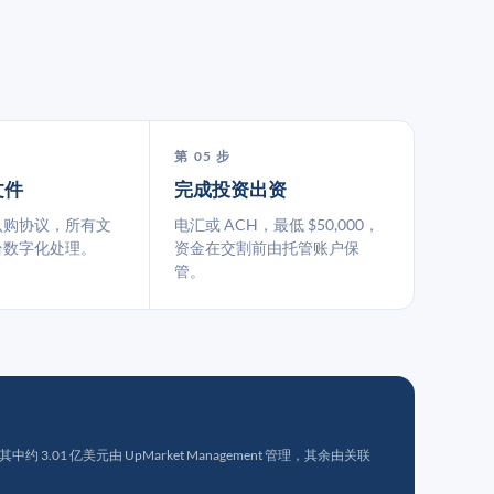
第 05 步
文件
完成投资出资
认购协议，所有文
电汇或 ACH，最低 $50,000，
台数字化处理。
资金在交割前由托管账户保
管。
 3.01 亿美元由 UpMarket Management 管理，其余由关联