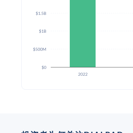
$1.5B
$1B
$500M
$0
2022