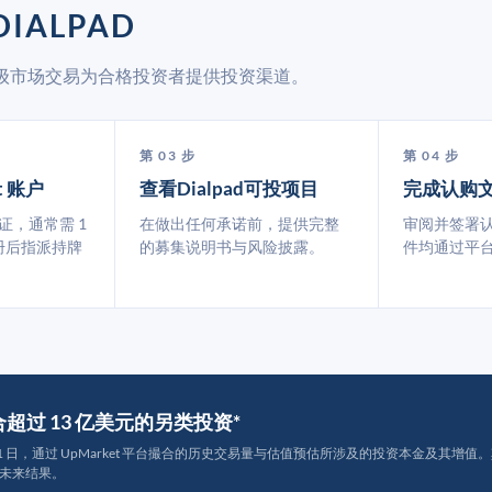
IALPAD
通过二级市场交易为合格投资者提供投资渠道。
第 03 步
第 04 步
t 账户
查看Dialpad可投项目
完成认购
认证，通常需 1
在做出任何承诺前，提供完整
审阅并签署
册后指派持牌
的募集说明书与风险披露。
件均通过平
撮合超过 13 亿美元的另类投资*
月 31 日，通过 UpMarket 平台撮合的历史交易量与估值预估所涉及的投资本金及其增值。其中约
未来结果。