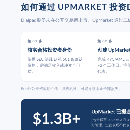
如何通过 UPMARKET 投资D
Dialpad股份未在公开交易所上市。UpMarket 
第 01 步
第 02 步
核实合格投资者身份
创建 UpMarke
依据 SEC 法规 D 第 501 条确认
完成 KYC/AML 
资格，需满足收入或净资产门
–2 个工作日。注
槛。
代表。
Pre-IPO 投资流动性低、具投机性，可能导致本金全部损失。
UpMarket 已
$1.3B+
*包含截至 2026 年 3 
方管理。过往表现不代表