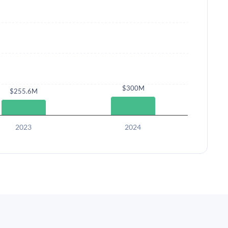
$300M
$255.6M
2023
2024