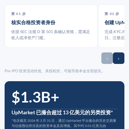
第 01 步
第 02 步
核实合格投资者身份
创建 UpMa
依据 SEC 法规 D 第 501 条确认资格，需满足
完成 KYC/A
收入或净资产门槛。
日。注册后指
‹
›
Pre-IPO 投资流动性低、具投机性，可能导致本金全部损失。
$1.3B+
UpMarket 已撮合超过 13 亿美元的另类投资*
*包含截至 2026 年 3 月 31 日，通过 UpMarket 平台撮合的历史交易量
与估值预估所涉及的投资本金及其增值。其中约 3.01 亿美元由