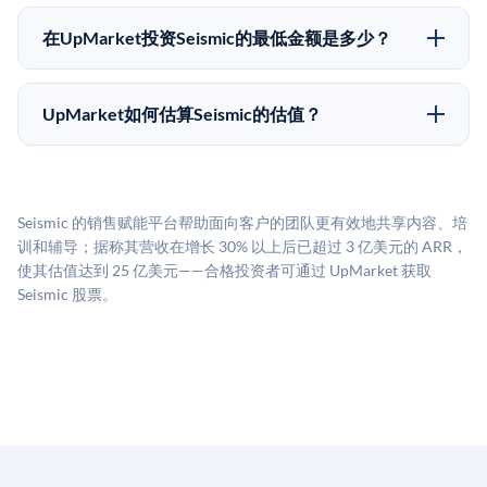
Pre-IPO持股主要有两种退出途径：在二级市场将股份出
为FINRA注册的经纪交易商促成这些交易，代表双方处
售给其他买家，或持有直到公司完成IPO或被收购。两
理合规、文件和结算事宜。
在UpMarket投资Seismic的最低金额是多少？
种途径都受限于转让限制、公司批准（优先购买权）和
UpMarket上大多数Pre-IPO产品的最低投资金额为
市场条件。任何退出的时间都是不可预测的，投资者应
50,000美元。具体金额可能因产品和股份供应情况而有
做好多年持有的准备。
UpMarket如何估算Seismic的估值？
所不同。创建 UpMarket账户或浏览可用投资无需任何
UpMarket的估值为，基于专有模型，综合多个数据来
费用。投资者仅在完成投资时支付交易相关费用。
源：融资轮次数据（Caplight）、营收估算（Sacra）、
二级市场定价以及上市公司可比数据。该模型对上市公
Seismic 的销售赋能平台帮助面向客户的团队更有效地共享内容、培
司可比倍数应用私有公司折扣，以反映流动性不足和信
训和辅导；据称其营收在增长 30% 以上后已超过 3 亿美元的 ARR，
息不对称。此估值不构成投资建议，可能与实际交易价
使其估值达到 25 亿美元——合格投资者可通过 UpMarket 获取
格存在重大差异。
Seismic 股票。