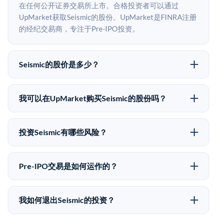
在任何公开证券交易所上市。合格投资者可以通过
UpMarket获取Seismic的股份。UpMarket是FINRA注册
的经纪交易商，专注于Pre-IPO投资。
Seismic的股价是多少？
Seismic没有公开股价，因为它是一家私有公司。最近的
已知股价来自其最近一轮融资。 二级市场上的Pre-IPO
我可以在UpMarket购买Seismic的股份吗？
股价可能因供需和市场条件而与最近一轮融资价格有所
可以。合格投资者可以通过填写本页表单或在
不同。
upmarket.co创建账户来表达对Seismic股份的投资意
投资Seismic有哪些风险？
向。所有Pre-IPO产品视供应情况而定，最低投资金额为
Pre-IPO投资存在重大风险。Seismic的股份流动性低，
50,000美元。UpMarket是FINRA注册的经纪交易商，
意味着没有公开市场可以快速出售。不存在确定的退出
自2019年以来已经纪超过5亿美元的另类投资。
Pre-IPO交易是如何运作的？
时间表或回报保证。该投资具有投机性质，投资者应做
在Pre-IPO交易中，合格投资者通过二级市场平台从现有
好可能全部损失的准备。私有公司的估值在融资轮次之
股东（如员工、早期投资者或其他持有人）处购买股
间可能大幅波动。投资者应在投资前咨询其财务顾问并
我如何退出Seismic的投资？
份。公司本身不会在这些交易中发行新股。UpMarket作
审阅所有发行文件。