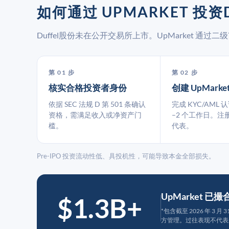
如何通过 UPMARKET 投资D
Duffel股份未在公开交易所上市。UpMarket 
第 01 步
第 02 步
核实合格投资者身份
创建 UpMarke
依据 SEC 法规 D 第 501 条确认
完成 KYC/AML 
资格，需满足收入或净资产门
–2 个工作日。注
槛。
代表。
Pre-IPO 投资流动性低、具投机性，可能导致本金全部损失。
UpMarket 已
$1.3B+
*包含截至 2026 年 3 
方管理。过往表现不代表