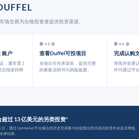
UFFEL
通过二级市场交易为合格投资者提供投资渠道。
第 03 步
第 04 步
t 账户
查看Duffel可投项目
完成认购
认证，通常需 1
在做出任何承诺前，提供完整
审阅并签署
册后指派持牌
的募集说明书与风险披露。
件均通过平
撮合超过 13 亿美元的另类投资*
月 31 日，通过 UpMarket 平台撮合的历史交易量与估值预估所涉及的投资本金及其增值。其中约
未来结果。