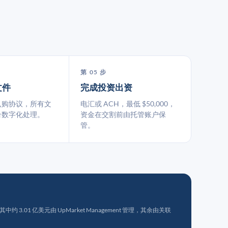
第 05 步
文件
完成投资出资
认购协议，所有文
电汇或 ACH，最低 $50,000，
台数字化处理。
资金在交割前由托管账户保
管。
 3.01 亿美元由 UpMarket Management 管理，其余由关联