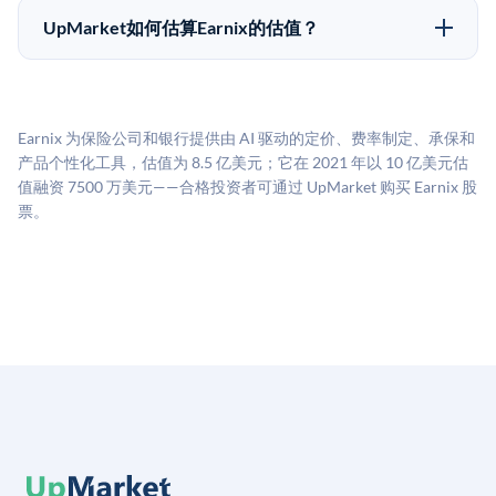
50,000美元。具体金额可能因产品和股份供应情况而有
做好多年持有的准备。
UpMarket如何估算Earnix的估值？
所不同。创建 UpMarket账户或浏览可用投资无需任何
UpMarket的估值为，基于专有模型，综合多个数据来
费用。投资者仅在完成投资时支付交易相关费用。
源：融资轮次数据（Caplight）、营收估算（Sacra）、
二级市场定价以及上市公司可比数据。该模型对上市公
Earnix 为保险公司和银行提供由 AI 驱动的定价、费率制定、承保和
司可比倍数应用私有公司折扣，以反映流动性不足和信
产品个性化工具，估值为 8.5 亿美元；它在 2021 年以 10 亿美元估
息不对称。此估值不构成投资建议，可能与实际交易价
值融资 7500 万美元——合格投资者可通过 UpMarket 购买 Earnix 股
格存在重大差异。
票。