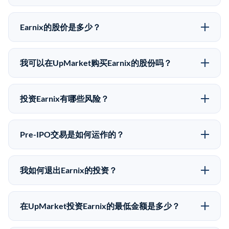
Earnix的股价是多少？
Earnix没有公开股价，因为它是一家私有公司。最近的
已知股价来自其最近一轮融资。 二级市场上的Pre-IPO
我可以在UpMarket购买Earnix的股份吗？
股价可能因供需和市场条件而与最近一轮融资价格有所
可以。合格投资者可以通过填写本页表单或在
不同。
upmarket.co创建账户来表达对Earnix股份的投资意向。
投资Earnix有哪些风险？
所有Pre-IPO产品视供应情况而定，最低投资金额为
Pre-IPO投资存在重大风险。Earnix的股份流动性低，意
50,000美元。UpMarket是FINRA注册的经纪交易商，
味着没有公开市场可以快速出售。不存在确定的退出时
自2019年以来已经纪超过5亿美元的另类投资。
Pre-IPO交易是如何运作的？
间表或回报保证。该投资具有投机性质，投资者应做好
在Pre-IPO交易中，合格投资者通过二级市场平台从现有
可能全部损失的准备。私有公司的估值在融资轮次之间
股东（如员工、早期投资者或其他持有人）处购买股
可能大幅波动。投资者应在投资前咨询其财务顾问并审
我如何退出Earnix的投资？
份。公司本身不会在这些交易中发行新股。UpMarket作
阅所有发行文件。
Pre-IPO持股主要有两种退出途径：在二级市场将股份出
为FINRA注册的经纪交易商促成这些交易，代表双方处
售给其他买家，或持有直到公司完成IPO或被收购。两
理合规、文件和结算事宜。
在UpMarket投资Earnix的最低金额是多少？
种途径都受限于转让限制、公司批准（优先购买权）和
UpMarket上大多数Pre-IPO产品的最低投资金额为
市场条件。任何退出的时间都是不可预测的，投资者应