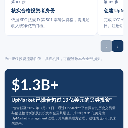
第 01 步
第 02 步
核实合格投资者身份
创建 UpMa
依据 SEC 法规 D 第 501 条确认资格，需满足
完成 KYC/A
收入或净资产门槛。
日。注册后指
‹
›
Pre-IPO 投资流动性低、具投机性，可能导致本金全部损失。
$1.3B+
UpMarket 已撮合超过 13 亿美元的另类投资*
*包含截至 2026 年 3 月 31 日，通过 UpMarket 平台撮合的历史交易量
与估值预估所涉及的投资本金及其增值。其中约 3.01 亿美元由
UpMarket Management 管理，其余由关联方管理。过往表现不代表未
来结果。