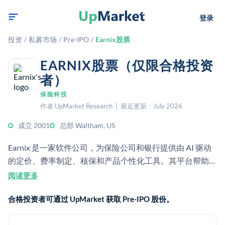
登录
投资
/
私募市场
/
Pre-IPO
/
Earnix股票
EARNIX股票（仅限合格投资
者）
保险科技
作者 UpMarket Research | 最近更新：July 2026
成立 2001
总部 Waltham, US
Earnix 是一家软件公司，为保险公司和银行提供由 AI 驱动
的定价、费率制定、核保和产品个性化工具。其平台帮助金
融机构优化决策，并在整个保单生命周期中提升盈利能力。
阅读更多
合格投资者可通过 UpMarket 获取 Pre-IPO 股份。