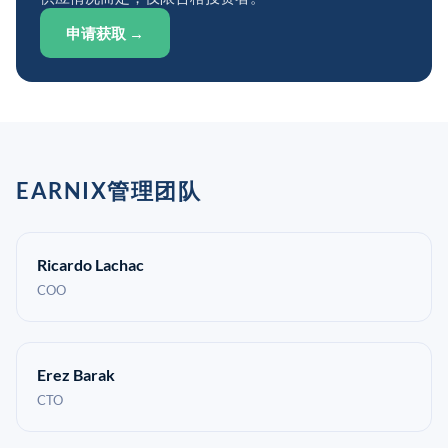
申请获取 →
EARNIX管理团队
Ricardo Lachac
COO
Erez Barak
CTO