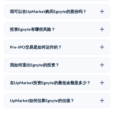
Egnyte没有公开股价，因为它是一家私有公司。最近的
已知股价来自其最近一轮融资。 二级市场上的Pre-IPO
我可以在UpMarket购买Egnyte的股份吗？
股价可能因供需和市场条件而与最近一轮融资价格有所
可以。合格投资者可以通过填写本页表单或在
不同。
upmarket.co创建账户来表达对Egnyte股份的投资意向。
投资Egnyte有哪些风险？
所有Pre-IPO产品视供应情况而定，最低投资金额为
Pre-IPO投资存在重大风险。Egnyte的股份流动性低，
50,000美元。UpMarket是FINRA注册的经纪交易商，
意味着没有公开市场可以快速出售。不存在确定的退出
自2019年以来已经纪超过5亿美元的另类投资。
Pre-IPO交易是如何运作的？
时间表或回报保证。该投资具有投机性质，投资者应做
在Pre-IPO交易中，合格投资者通过二级市场平台从现有
好可能全部损失的准备。私有公司的估值在融资轮次之
股东（如员工、早期投资者或其他持有人）处购买股
间可能大幅波动。投资者应在投资前咨询其财务顾问并
我如何退出Egnyte的投资？
份。公司本身不会在这些交易中发行新股。UpMarket作
审阅所有发行文件。
Pre-IPO持股主要有两种退出途径：在二级市场将股份出
为FINRA注册的经纪交易商促成这些交易，代表双方处
售给其他买家，或持有直到公司完成IPO或被收购。两
理合规、文件和结算事宜。
在UpMarket投资Egnyte的最低金额是多少？
种途径都受限于转让限制、公司批准（优先购买权）和
UpMarket上大多数Pre-IPO产品的最低投资金额为
市场条件。任何退出的时间都是不可预测的，投资者应
50,000美元。具体金额可能因产品和股份供应情况而有
做好多年持有的准备。
UpMarket如何估算Egnyte的估值？
所不同。创建 UpMarket账户或浏览可用投资无需任何
UpMarket的估值为，基于专有模型，综合多个数据来
费用。投资者仅在完成投资时支付交易相关费用。