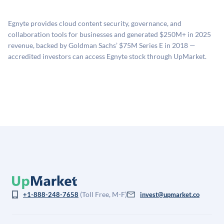
源：融资轮次数据（Caplight）、营收估算（Sacra）、
二级市场定价以及上市公司可比数据。该模型对上市公
Egnyte provides cloud content security, governance, and
司可比倍数应用私有公司折扣，以反映流动性不足和信
collaboration tools for businesses and generated $250M+ in 2025
息不对称。此估值不构成投资建议，可能与实际交易价
revenue, backed by Goldman Sachs’ $75M Series E in 2018 —
格存在重大差异。
accredited investors can access Egnyte stock through UpMarket.
(Toll Free, M-F)
+1-888-248-7658
invest@upmarket.co