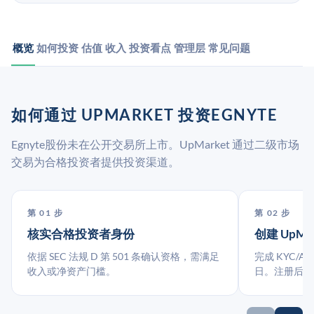
概览
如何投资
估值
收入
投资看点
管理层
常见问题
如何通过 UPMARKET 投资EGNYTE
Egnyte股份未在公开交易所上市。UpMarket 通过二级市场
交易为合格投资者提供投资渠道。
第 01 步
第 02 步
核实合格投资者身份
创建 UpMa
依据 SEC 法规 D 第 501 条确认资格，需满足
完成 KYC/A
收入或净资产门槛。
日。注册后指