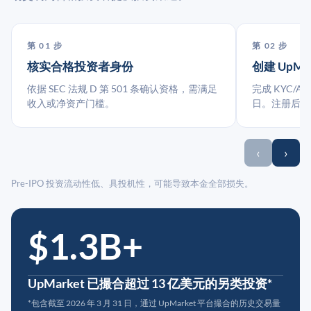
第 01 步
第 02 步
核实合格投资者身份
创建 UpMa
依据 SEC 法规 D 第 501 条确认资格，需满足
完成 KYC/A
收入或净资产门槛。
日。注册后指
‹
›
Pre-IPO 投资流动性低、具投机性，可能导致本金全部损失。
$1.3B+
UpMarket 已撮合超过 13 亿美元的另类投资*
*包含截至 2026 年 3 月 31 日，通过 UpMarket 平台撮合的历史交易量