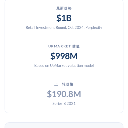
最新价格
$1B
Retail Investment Round, Oct 2024, Perplexity
UPMARKET 估值
$998M
Based on UpMarket valuation model
上一轮价格
$190.8M
Series B 2021