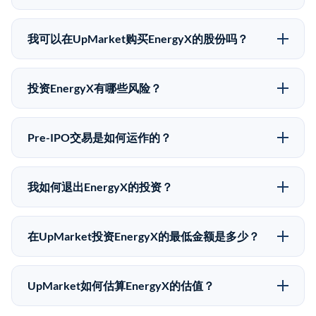
EnergyX没有公开股价，因为它是一家私有公司。最近
的已知股价来自其最近一轮融资。 二级市场上的Pre-
我可以在UpMarket购买EnergyX的股份吗？
IPO股价可能因供需和市场条件而与最近一轮融资价格
可以。合格投资者可以通过填写本页表单或在
有所不同。
upmarket.co创建账户来表达对EnergyX股份的投资意
投资EnergyX有哪些风险？
向。所有Pre-IPO产品视供应情况而定，最低投资金额为
Pre-IPO投资存在重大风险。EnergyX的股份流动性低，
50,000美元。UpMarket是FINRA注册的经纪交易商，
意味着没有公开市场可以快速出售。不存在确定的退出
自2019年以来已经纪超过5亿美元的另类投资。
Pre-IPO交易是如何运作的？
时间表或回报保证。该投资具有投机性质，投资者应做
在Pre-IPO交易中，合格投资者通过二级市场平台从现有
好可能全部损失的准备。私有公司的估值在融资轮次之
股东（如员工、早期投资者或其他持有人）处购买股
间可能大幅波动。投资者应在投资前咨询其财务顾问并
我如何退出EnergyX的投资？
份。公司本身不会在这些交易中发行新股。UpMarket作
审阅所有发行文件。
Pre-IPO持股主要有两种退出途径：在二级市场将股份出
为FINRA注册的经纪交易商促成这些交易，代表双方处
售给其他买家，或持有直到公司完成IPO或被收购。两
理合规、文件和结算事宜。
在UpMarket投资EnergyX的最低金额是多少？
种途径都受限于转让限制、公司批准（优先购买权）和
UpMarket上大多数Pre-IPO产品的最低投资金额为
市场条件。任何退出的时间都是不可预测的，投资者应
50,000美元。具体金额可能因产品和股份供应情况而有
做好多年持有的准备。
UpMarket如何估算EnergyX的估值？
所不同。创建 UpMarket账户或浏览可用投资无需任何
UpMarket的估值为，基于专有模型，综合多个数据来
费用。投资者仅在完成投资时支付交易相关费用。