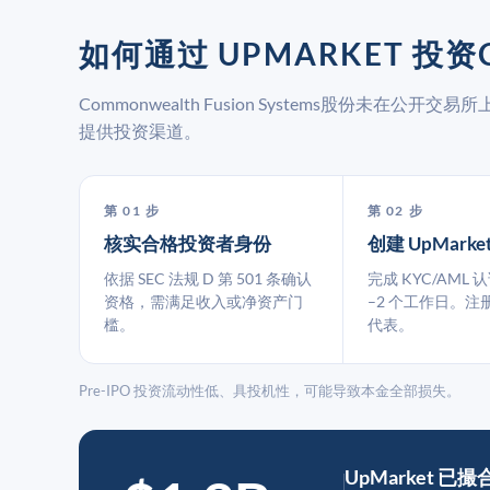
如何通过 UPMARKET 投资C
Commonwealth Fusion Systems股份未在公
提供投资渠道。
第 01 步
第 02 步
核实合格投资者身份
创建 UpMarke
依据 SEC 法规 D 第 501 条确认
完成 KYC/AML 
资格，需满足收入或净资产门
–2 个工作日。注
槛。
代表。
Pre-IPO 投资流动性低、具投机性，可能导致本金全部损失。
UpMarket 已