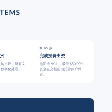
TEMS
第 05 步
文件
完成投资出资
认购协议，所有文
电汇或 ACH，最低 $50,000，
台数字化处理。
资金在交割前由托管账户保
管。