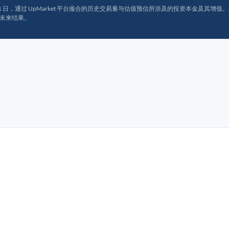
月 31 日，通过 UpMarket 平台撮合的历史交易量与估值预估所涉及的投资本金及其增值。其中约
未来结果。