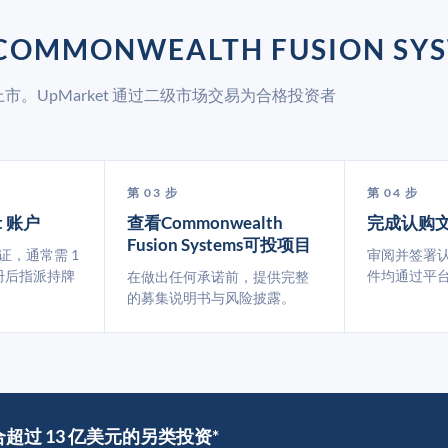
OMMONWEALTH FUSION SYS
开交易所上市。UpMarket 通过二级市场交易为合格投资者
第 03 步
第 04 步
t 账户
查看Commonwealth
完成认购
Fusion Systems可投项目
认证，通常需 1
审阅并签署
册后指派持牌
件均通过平
在做出任何承诺前，提供完整
的募集说明书与风险披露。
撮合超过 13 亿美元的另类投资*