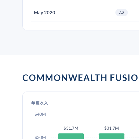
May 2020
A2
COMMONWEALTH FUSI
年度收入
$40M
$31.7M
$31.7M
$30M